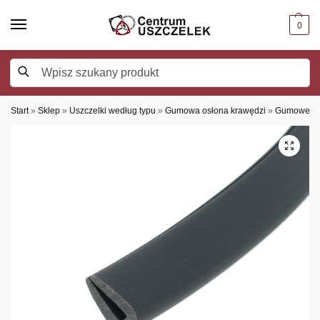
0
Szukaj
Start
»
Sklep
»
Uszczelki według typu
»
Gumowa osłona krawędzi
»
Gumowe os