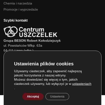
Chemia i narzedzia
Promocje i wyprzedaże
Szybki kontakt
Grupa BESON Robert Kołodziejczyk
ul. Powstańców Wlkp. 63a
64-111 Lipno (wlkp.)
Skontaktuj się z nami:
Tel.:
693 800 022
Tel.:
660 525 823
Używamy ciasteczek, aby zapewnić najlepszą
jakość korzystania z naszej witryny.
E-mail:
info@centrumuszczelek.pl
Możesz dowiedzieć się więcej o tym, jakich
ciasteczek używamy, lub wyłączyć je w
ustawieniach
.
Akceptuj
Ustawienia
© Grupa BESON 2025. Wszelkie prawa zastrzeżone.