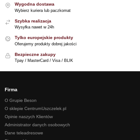
Wygodna dostawa
Wybierz kuriera lub paczkomat
Szybka realizacja
Wysyłka nawet w 24h
Tylko europejskie produkty
Oferujemy produkty dobrej jakości
Bezpieczne zakupy
Tpay / MasterCard / Visa / BLIK
Firma
O Grupie Beson
O sklepie CentrumUszczelek.pl
Opinie naszych Klientów
Administrator danych osobowych
Dane teleadresowe