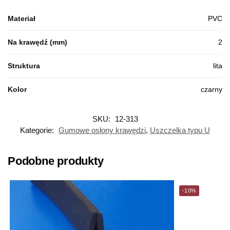
Materiał
PVC
Na krawędź (mm)
2
Struktura
lita
Kolor
czarny
SKU:
12-313
Kategorie:
Gumowe osłony krawędzi
,
Uszczelka typu U
Podobne produkty
-10%