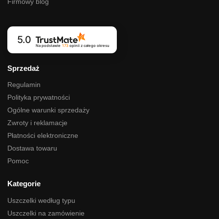
Firmowy blog
5.0
Na podstawie
173
opinii
z całego okresu
Sprzedaż
Regulamin
Polityka prywatności
Ogólne warunki sprzedaży
Zwroty i reklamacje
Płatności elektroniczne
Dostawa towaru
Pomoc
Kategorie
Uszczelki według typu
Uszczelki na zamówienie