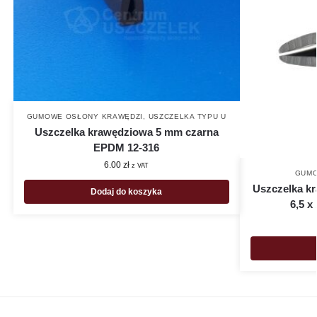
GUMOWE OSŁONY KRAWĘDZI
,
USZCZELKA TYPU U
Uszczelka krawędziowa 5 mm czarna
EPDM 12-316
6.00
zł
z VAT
GUMO
Uszczelka k
Dodaj do koszyka
6,5 x