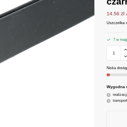
czar
14.56
zł
Uszczelka 
7 w mag
Niska dostę
Wygodna 
realizac
transpor