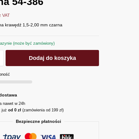
na 54-386
z VAT
na krawędź 1,5-2,00 mm czarna
azynie (może być zamówiony)
Dodaj do koszyka
pność
dostawa
ja nawet w 24h
t już
od 0 zł
(zamówienia od 199 zł)
Bezpieczne płatności