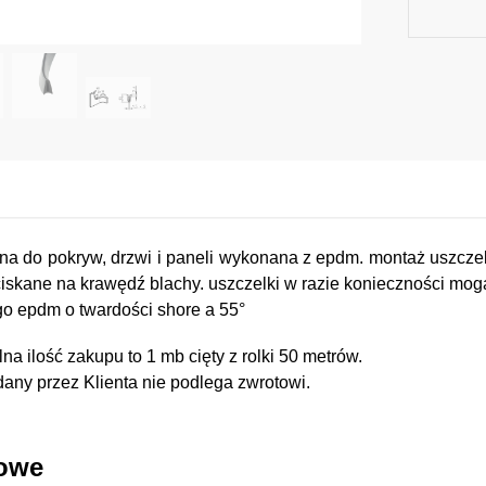
 do pokryw, drzwi i paneli wykonana z epdm. montaż uszczel
ciskane na krawędź blachy. uszczelki w razie konieczności mog
ego epdm o twardości shore a 55
°
a ilość zakupu to 1 mb cięty z rolki 50 metrów.
any przez Klienta nie podlega zwrotowi.
kowe