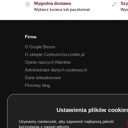
Wygodna dostawa
Szy
Wybierz kuriera lub paczkomat
Wys
Firma
O Grupie Beson
O sklepie CentrumUszczelek.pl
Opinie naszych Klientów
Administrator danych osobowych
Dane teleadresowe
Firmowy blog
5.0
Na podstawie
173
opinii
z całego okresu
Używamy ciasteczek, aby zapewnić najlepszą jakość
korzystania z naszej witryny.