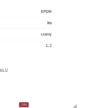
EPDM
lita
czarny
1, 2
ypu U
-10%