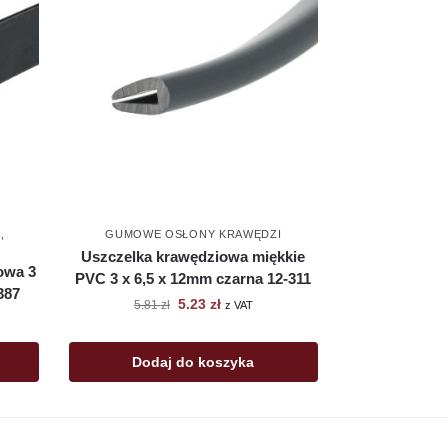
I
,
GUMOWE OSŁONY KRAWĘDZI
Uszczelka krawędziowa miękkie
owa 3
PVC 3 x 6,5 x 12mm czarna 12-311
387
5.23
zł
5.81
zł
z VAT
Dodaj do koszyka