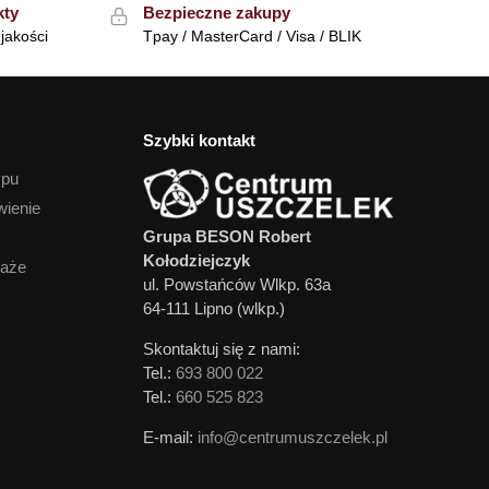
kty
Bezpieczne zakupy
jakości
Tpay / MasterCard / Visa / BLIK
Szybki kontakt
ypu
wienie
Grupa BESON Robert
Kołodziejczyk
daże
ul. Powstańców Wlkp. 63a
64-111 Lipno (wlkp.)
Skontaktuj się z nami:
Tel.:
693 800 022
Tel.:
660 525 823
E-mail:
info@centrumuszczelek.pl