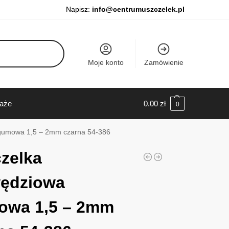
Napisz:
info@centrumuszczelek.pl
Moje konto
Zamówienie
daże
0.00
zł
0
gumowa 1,5 – 2mm czarna 54-386
zelka
wędziowa
owa 1,5 – 2mm