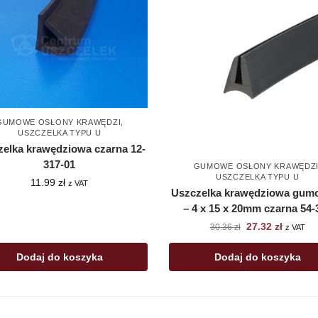
GUMOWE OSŁONY KRAWĘDZI
,
USZCZELKA TYPU U
zelka krawędziowa czarna 12-
317-01
GUMOWE OSŁONY KRAWĘDZ
USZCZELKA TYPU U
11.99
zł
z VAT
Uszczelka krawędziowa gum
– 4 x 15 x 20mm czarna 54-
27.32
zł
30.36
zł
z VAT
Dodaj do koszyka
Dodaj do koszyka