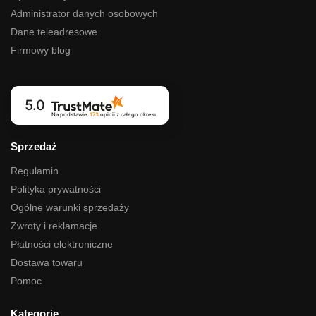
Administrator danych osobowych
Dane teleadresowe
Firmowy blog
5.0
Na podstawie
173
opinii
z całego okresu
Sprzedaż
Regulamin
Polityka prywatności
Ogólne warunki sprzedaży
Zwroty i reklamacje
Płatności elektroniczne
Dostawa towaru
Pomoc
Kategorie