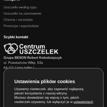
Uszczelki według typu
Uszczelki na zamówienie
Chemia i narzedzia
Promocje i wyprzedaże
Szybki kontakt
Grupa BESON Robert Kołodziejczyk
ul. Powstańców Wlkp. 63a
64-111 Lipno (wlkp.)
Skontaktuj się z nami:
Tel.:
693 800 022
Tel.:
660 525 823
Używamy ciasteczek, aby zapewnić najlepszą
jakość korzystania z naszej witryny.
E-mail:
info@centrumuszczelek.pl
Możesz dowiedzieć się więcej o tym, jakich
ciasteczek używamy, lub wyłączyć je w
ustawieniach
.