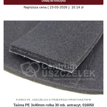
Dodaj do koszyka
Najniższa cena (
23-03-2026
):
10.14
zł
PIANKA PE
,
USZCZELKA O PRZEKROJU PROSTOKĄTNYM
Taśma PE 3x40mm rolka 30 mb. antracyt, 016050