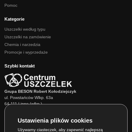
Pomoc
Kategorie
Uszczelki według typu
Uszczelki na zamówienie
Chemia i narzedzia
Promocje i wyprzedaże
Szybki kontakt
Grupa BESON Robert Kołodziejczyk
ul. Powstańców Wlkp. 63a
64-111 Lipno (wlkp.)
Skontaktuj się z nami:
Tel.:
693 800 022
Tel.:
660 525 823
Używamy ciasteczek, aby zapewnić najlepszą