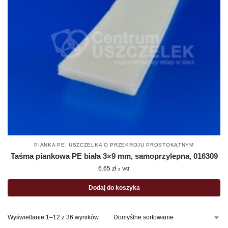
PIANKA PE
,
USZCZELKA O PRZEKROJU PROSTOKĄTNYM
Taśma piankowa PE biała 3×9 mm, samoprzylepna, 016309
6.65
zł
z VAT
Dodaj do koszyka
Wyświetlanie 1–12 z 36 wyników