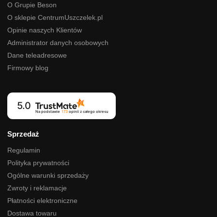
O Grupie Beson
O sklepie CentrumUszczelek.pl
Opinie naszych Klientów
Administrator danych osobowych
Dane teleadresowe
Firmowy blog
5.0
Na podstawie
173
opinii
z całego okresu
Sprzedaż
Regulamin
Polityka prywatności
Ogólne warunki sprzedaży
Zwroty i reklamacje
Płatności elektroniczne
Dostawa towaru