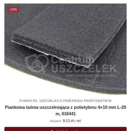
-10%
PIANKA PE
,
USZCZELKA O PRZEKROJU PROSTOKĄTNYM
Piankowa taśma uszczelniająca z polietylenu 4×10 mm L-20
m, 016441
9.13
zł
10.14
zł
z VAT