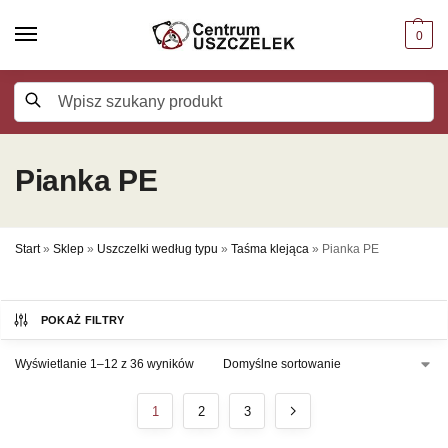
0
Szukaj
Pianka PE
Start
»
Sklep
»
Uszczelki według typu
»
Taśma klejąca
»
Pianka PE
POKAŻ FILTRY
Wyświetlanie 1–12 z 36 wyników
1
2
3