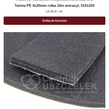
PIANKA PE
,
USZCZELKA O PRZEKROJU PROSTOKĄTNYM
Taśma PE 4x20mm rolka 10m antracyt, 0161204
14.18
zł
z VAT
Dodaj do koszyka