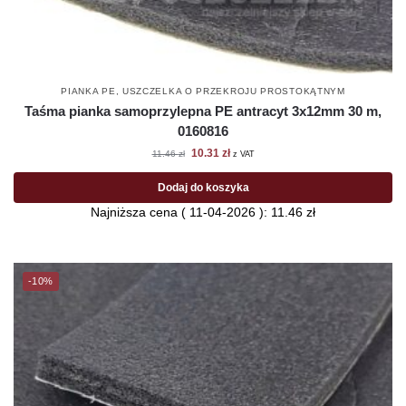
PIANKA PE
,
USZCZELKA O PRZEKROJU PROSTOKĄTNYM
Taśma pianka samoprzylepna PE antracyt 3x12mm 30 m,
0160816
10.31
zł
11.46
zł
z VAT
Dodaj do koszyka
Najniższa cena (
11-04-2026
):
11.46
zł
-10%