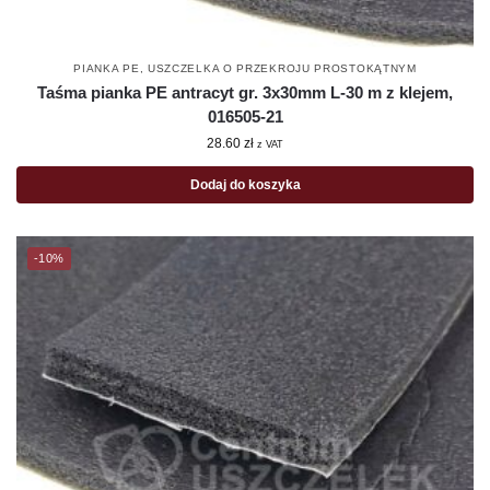
PIANKA PE
,
USZCZELKA O PRZEKROJU PROSTOKĄTNYM
Taśma pianka PE antracyt gr. 3x30mm L-30 m z klejem,
016505-21
28.60
zł
z VAT
Dodaj do koszyka
-10%