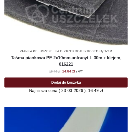
PIANKA PE
,
USZCZELKA O PRZEKROJU PROSTOKĄTNYM
Taśma piankowa PE 2x10mm antracyt L-30m z klejem,
016221
14.84
zł
16.49
zł
z VAT
Dodaj do koszyka
Najniższa cena (
23-03-2026
):
16.49
zł