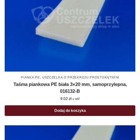
PIANKA PE
,
USZCZELKA O PRZEKROJU PROSTOKĄTNYM
Taśma piankowa PE biała 3×20 mm, samoprzylepna,
016132-B
9.02
zł
z VAT
Dodaj do koszyka