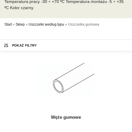
Temperatura pracy -30 ÷ +70 ºC Temperatura montażu -5 ÷ +35
ºC Kolor czarny.
Start
»
Sklep
»
Uszczelki według typu
»
Uszczelka gumowa
POKAŻ FILTRY
Węże gumowe