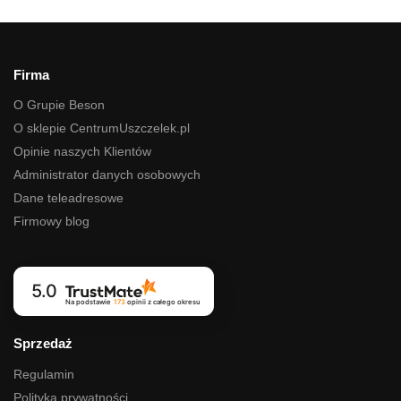
Firma
O Grupie Beson
O sklepie CentrumUszczelek.pl
Opinie naszych Klientów
Administrator danych osobowych
Dane teleadresowe
Firmowy blog
5.0
Na podstawie
173
opinii
z całego okresu
Sprzedaż
Regulamin
Polityka prywatności