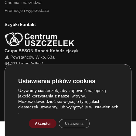
Chemia i narzedzia
Promocje i wyprzedaże
Szybki kontakt
Grupa BESON Robert Kołodziejczyk
ul. Powstańców Wlkp. 63a
64-111 Lipno (wlkp.)
Skontaktuj się z nami:
Tel.:
693 800 022
Tel.:
660 525 823
Używamy ciasteczek, aby zapewnić najlepszą
jakość korzystania z naszej witryny.
E-mail:
info@centrumuszczelek.pl
Możesz dowiedzieć się więcej o tym, jakich
ciasteczek używamy, lub wyłączyć je w
ustawieniach
.
Akceptuj
Ustawienia
© Grupa BESON 2025. Wszelkie prawa zastrzeżone.