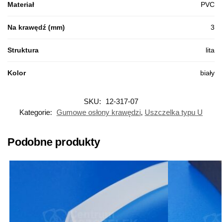
Materiał
PVC
Na krawędź (mm)
3
Struktura
lita
Kolor
biały
SKU:
12-317-07
Kategorie:
Gumowe osłony krawędzi
,
Uszczelka typu U
Podobne produkty