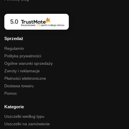
5.0
Na podstawie
173
opinii
z całego okresu
Sprzedaż
Regulamin
Polityka prywatności
Ogólne warunki sprzedaży
Zwroty i reklamacje
Płatności elektroniczne
Dostawa towaru
Pomoc
Kategorie
Uszczelki według typu
Uszczelki na zamówienie