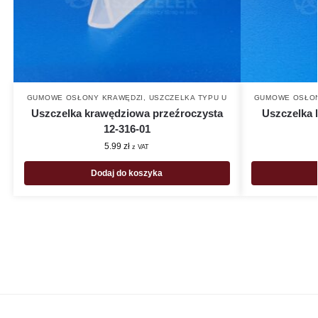
GUMOWE OSŁONY KRAWĘDZI
,
USZCZELKA TYPU U
GUMOWE OSŁON
Uszczelka krawędziowa przeźroczysta
Uszczelka 
12-316-01
5.99
zł
z VAT
Dodaj do koszyka