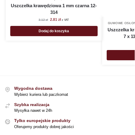
Uszczelka krawędziowa 1 mm czarna 12-
314
2.81
zł
3.12
zł
z VAT
GUMOWE OSŁON
Uszczelka k
Dodaj do koszyka
7 x 1
Wygodna dostawa
Wybierz kuriera lub paczkomat
Szybka realizacja
Wysyłka nawet w 24h
Tylko europejskie produkty
Oferujemy produkty dobrej jakości