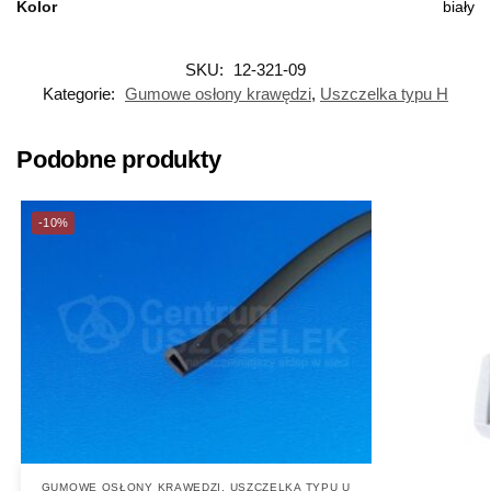
Kolor
biały
SKU:
12-321-09
Kategorie:
Gumowe osłony krawędzi
,
Uszczelka typu H
Podobne produkty
-10%
GUMOWE OSŁONY KRAWĘDZI
,
USZCZELKA TYPU U