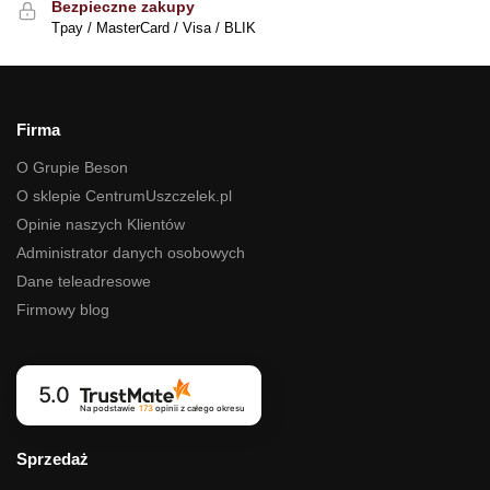
Bezpieczne zakupy
Tpay / MasterCard / Visa / BLIK
Firma
O Grupie Beson
O sklepie CentrumUszczelek.pl
Opinie naszych Klientów
Administrator danych osobowych
Dane teleadresowe
Firmowy blog
5.0
Na podstawie
173
opinii
z całego okresu
Sprzedaż