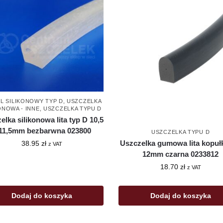
L SILIKONOWY TYP D
,
USZCZELKA
ONOWA - INNE
,
USZCZELKA TYPU D
elka silikonowa lita typ D 10,5
 11,5mm bezbarwna 023800
USZCZELKA TYPU D
Uszczelka gumowa lita kopułk
38.95
zł
z VAT
12mm czarna 0233812
18.70
zł
z VAT
Dodaj do koszyka
Dodaj do koszyka