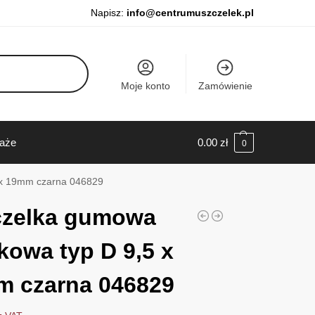
Napisz:
info@centrumuszczelek.pl
Moje konto
Zamówienie
daże
0.00
zł
0
 x 19mm czarna 046829
czelka gumowa
kowa typ D 9,5 x
 czarna 046829