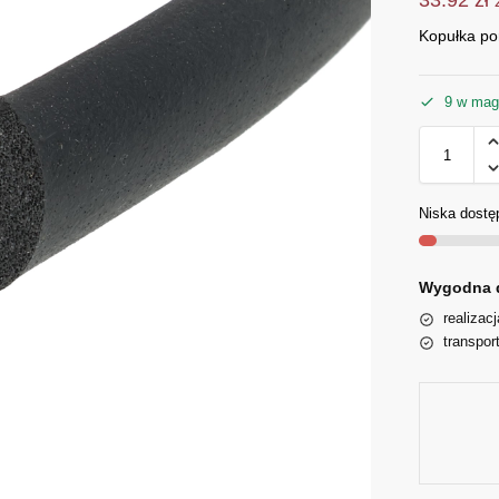
Kopułka p
9 w mag
Niska dostę
Wygodna 
realizac
transpor