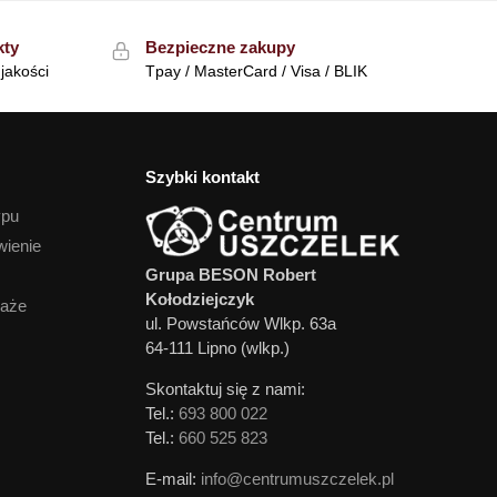
kty
Bezpieczne zakupy
jakości
Tpay / MasterCard / Visa / BLIK
Szybki kontakt
ypu
wienie
Grupa BESON Robert
Kołodziejczyk
daże
ul. Powstańców Wlkp. 63a
64-111 Lipno (wlkp.)
Skontaktuj się z nami:
Tel.:
693 800 022
Tel.:
660 525 823
E-mail:
info@centrumuszczelek.pl