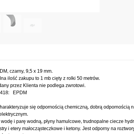
M, czarny, 9,5 x 19 mm.
a ilość zakupu to 1 mb cięty z rolki 50 metrów.
any przez Klienta nie podlega zwrotowi.
D1418: EPDM
harakteryzuje się odpornością chemiczną, dobrą odpornością n
elektrycznym.
wodę i parę wodną, płyny hamulcowe, trudnopalne ciecze hyd
stry i etery małocząsteczkowe i ketony. Jest odporny na roztwory