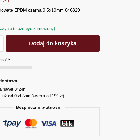
z VAT
orowate EPDM czarna 9,5x19mm 046829
azynie (może być zamówiony)
Dodaj do koszyka
pność
dostawa
ja nawet w 24h
t już
od 0 zł
(zamówienia od 199 zł)
Bezpieczne płatności