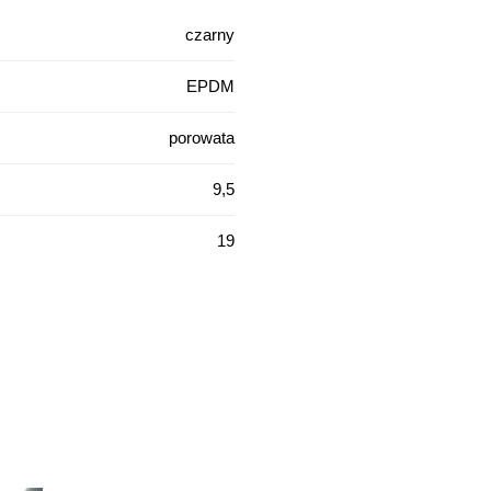
czarny
EPDM
porowata
9,5
19