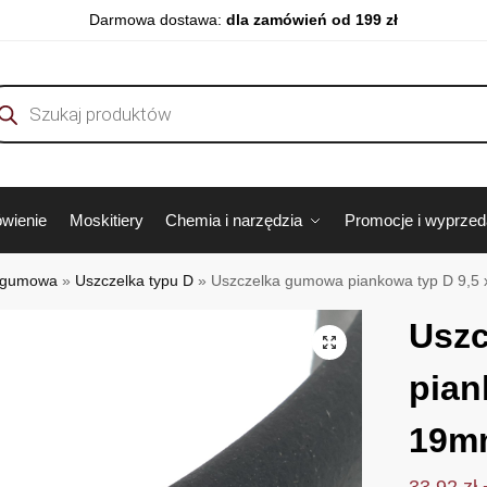
Darmowa dostawa:
dla zamówień od 199 zł
wienie
Moskitiery
Chemia i narzędzia
Promocje i wyprze
 gumowa
»
Uszczelka typu D
»
Uszczelka gumowa piankowa typ D 9,5
Usz
pian
19mm
33.92
zł