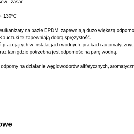
sów i zasad.
 + 130ºC
wulkanizaty na bazie EPDM zapewniają dużo większą odporność
Kauczuki te zapewniają dobrą sprężystość.
ń pracujących w instalacjach wodnych, pralkach automatyczny
oraz tam gdzie potrzebna jest odporność na parę wodną.
 odporny na działanie węglowodorów alifatycznych, aromatyc
kowe