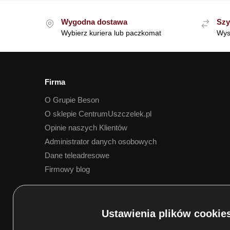
Wygodna dostawa
Szy
Wybierz kuriera lub paczkomat
Wys
Firma
O Grupie Beson
O sklepie CentrumUszczelek.pl
Opinie naszych Klientów
Administrator danych osobowych
Dane teleadresowe
Firmowy blog
5.0