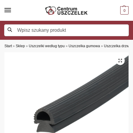
0
Szukaj
Start
»
Sklep
»
Uszczelki według typu
»
Uszczelka gumowa
»
Uszczelka drzwi
»