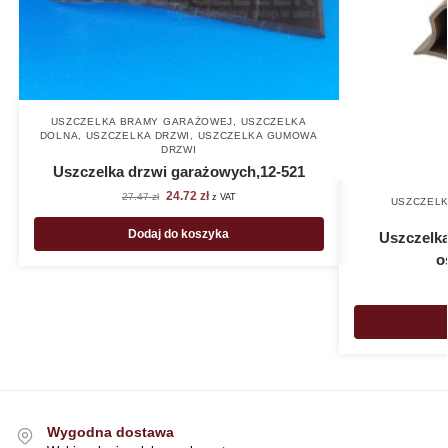
USZCZELKA BRAMY GARAŻOWEJ
,
USZCZELKA
DOLNA
,
USZCZELKA DRZWI
,
USZCZELKA GUMOWA
DRZWI
Uszczelka drzwi garażowych,12-521
24.72
zł
27.47
zł
z VAT
USZCZELK
Dodaj do koszyka
Uszczelka
o
Wygodna dostawa