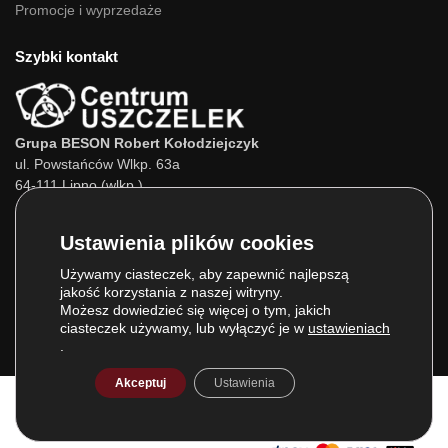
Promocje i wyprzedaże
Szybki kontakt
Grupa BESON Robert Kołodziejczyk
ul. Powstańców Wlkp. 63a
64-111 Lipno (wlkp.)
Skontaktuj się z nami:
Tel.:
693 800 022
Tel.:
660 525 823
Używamy ciasteczek, aby zapewnić najlepszą
jakość korzystania z naszej witryny.
E-mail:
info@centrumuszczelek.pl
Możesz dowiedzieć się więcej o tym, jakich
ciasteczek używamy, lub wyłączyć je w
ustawieniach
.
Akceptuj
Ustawienia
© Grupa BESON 2025. Wszelkie prawa zastrzeżone.