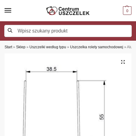
0
Szukaj
Start
»
Sklep
»
Uszczelki według typu
»
Uszczelka rolety samochodowej
»
Alumi