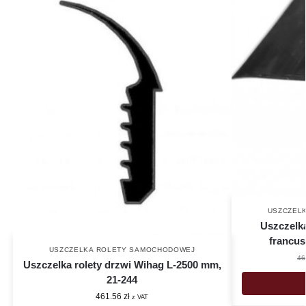
USZCZEL
Uszczelk
francus
USZCZELKA ROLETY SAMOCHODOWEJ
46
Uszczelka rolety drzwi Wihag L-2500 mm,
21-244
461.56
zł
z VAT