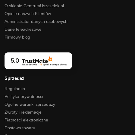
O sklepie CentrumUszczelek.pl
Opinie naszych Klientów
Administrator danych osobowych
Dane teleadresowe
Firmowy blog
5.0
Na podstawie
173
opinii
z całego okresu
Sprzedaż
Regulamin
Polityka prywatności
Ogólne warunki sprzedaży
Zwroty i reklamacje
Płatności elektroniczne
Dostawa towaru