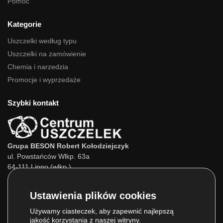
Pomoc
Kategorie
Uszczelki według typu
Uszczelki na zamówienie
Chemia i narzedzia
Promocje i wyprzedaże
Szybki kontakt
Grupa BESON Robert Kołodziejczyk
ul. Powstańców Wlkp. 63a
64-111 Lipno (wlkp.)
Skontaktuj się z nami:
Tel.:
693 800 022
Tel.:
660 525 823
Używamy ciasteczek, aby zapewnić najlepszą
jakość korzystania z naszej witryny.
E-mail:
info@centrumuszczelek.pl