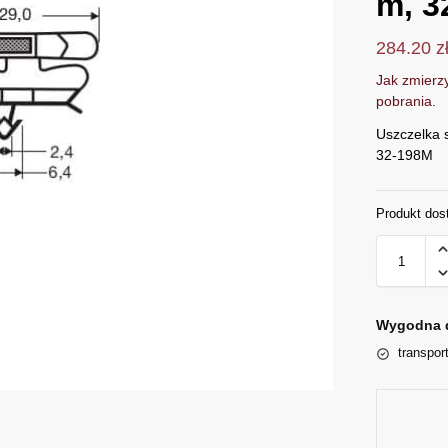
m, 3
284.20
z
Jak zmierzy
pobrania.
Uszczelka 
32-198M
Produkt dos
Wygodna 
transpor