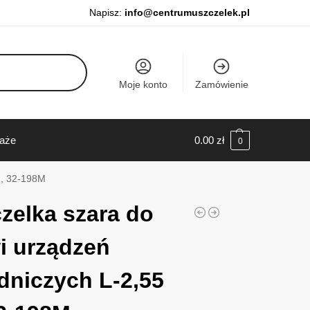
Napisz:
info@centrumuszczelek.pl
Moje konto
Zamówienie
daże
0.00
zł
0
m, 32-198M
zelka szara do
i urządzeń
dniczych L-2,55