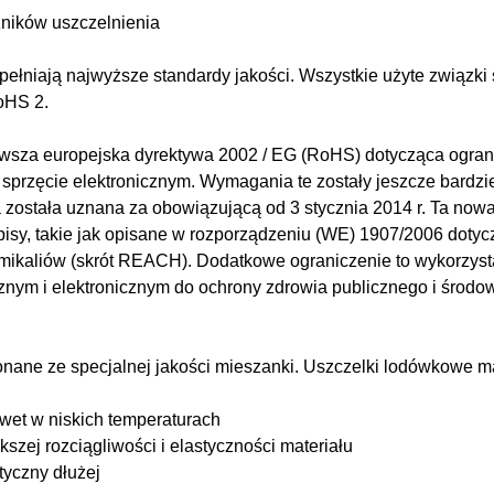
ników uszczelnienia
pełniają najwyższe standardy jakości. Wszystkie użyte związki 
RoHS 2.
rwsza europejska dyrektywa 2002 / EG (RoHS) dotycząca ogran
sprzęcie elektronicznym. Wymagania te zostały jeszcze bardzie
a została uznana za obowiązującą od 3 stycznia 2014 r. Ta now
sy, takie jak opisane w rozporządzeniu (WE) 1907/2006 dotyczą
hemikaliów (skrót REACH). Dodatkowe ograniczenie to wykorzys
cznym i elektronicznym do ochrony zdrowia publicznego i środo
konane ze specjalnej jakości mieszanki. Uszczelki lodówkowe 
awet w niskich temperaturach
kszej rozciągliwości i elastyczności materiału
styczny dłużej