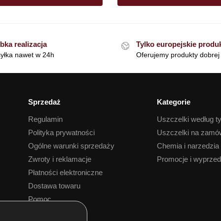
bka realizacja
Tylko europejskie produ
yłka nawet w 24h
Oferujemy produkty dobrej 
Sprzedaż
Kategorie
Regulamin
Uszczelki według t
Polityka prywatności
Uszczelki na zamó
Ogólne warunki sprzedaży
Chemia i narzedzia
Zwroty i reklamacje
Promocje i wyprze
Płatności elektroniczne
Dostawa towaru
Pomoc