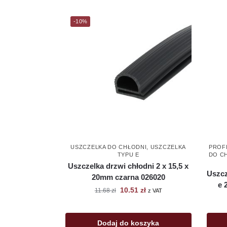
-10%
USZCZELKA DO CHŁODNI
,
USZCZELKA
PROFI
TYPU E
DO C
Uszczelka drzwi chłodni 2 x 15,5 x
Uszcz
20mm czarna 026020
e 
10.51
zł
11.68
zł
z VAT
Dodaj do koszyka