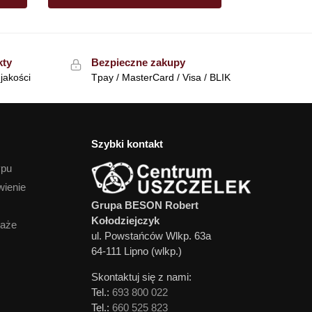
kty
Bezpieczne zakupy
jakości
Tpay / MasterCard / Visa / BLIK
Szybki kontakt
ypu
wienie
Grupa BESON Robert
Kołodziejczyk
daże
ul. Powstańców Wlkp. 63a
64-111 Lipno (wlkp.)
Skontaktuj się z nami:
Tel.:
693 800 022
Tel.:
660 525 823