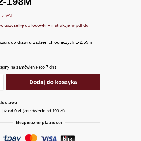
2-198M
ł
z VAT
ć uszczelkę do lodówki – instrukcja w pdf do
szara do drzwi urządzeń chłodniczych L-2,55 m,
tępny na zamówienie (do 7 dni)
Dodaj do koszyka
dostawa
t już
od 0 zł
(zamówienia od 199 zł)
Bezpieczne płatności