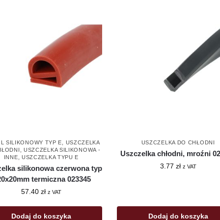
L SILIKONOWY TYP E
,
USZCZELKA
USZCZELKA DO CHŁODNI
HŁODNI
,
USZCZELKA SILIKONOWA -
Uszczelka chłodni, mroźni 0
INNE
,
USZCZELKA TYPU E
3.77
zł
z VAT
elka silikonowa czerwona typ
20x20mm termiczna 023345
57.40
zł
z VAT
Dodaj do koszyka
Dodaj do koszyka