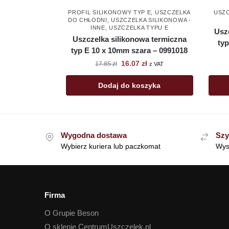
PROFIL SILIKONOWY TYP E
,
USZCZELKA
USZ
DO CHŁODNI
,
USZCZELKA SILIKONOWA -
INNE
,
USZCZELKA TYPU E
Usz
Uszczelka silikonowa termiczna
ty
typ E 10 x 10mm szara – 0991018
16.07
zł
17.85
zł
z VAT
Dodaj do koszyka
Wygodna dostawa
Szy
Wybierz kuriera lub paczkomat
Wys
Firma
O Grupie Beson
O sklepie CentrumUszczelek.pl