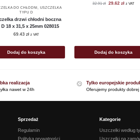
29.62
zł
32.91
zł
z VAT
CZELKA DO CHŁODNI
,
USZCZELKA
TYPU D
czelka drzwi chłodni boczna
p D 18 x 31,5 x 25mm 028015
69.43
zł
z VAT
Dodaj do koszyka
Dodaj do koszyka
bka realizacja
Tylko europejskie produ
yłka nawet w 24h
Oferujemy produkty dobrej 
Sprzedaż
Kategorie
Regulamin
Uszczelki według t
Polityka prywatności
Uszczelki na zamó