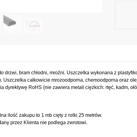
o drzwi, bram chłodni, mroźni. Uszczelka wykonana z plastyf
 Uszczelka całkowicie mrozoodporna, chemoodporna oraz ol
ia dyrektywę RoHS (nie zawiera metali ciężkich: rtęć, kadm, o
a ilość zakupu to 1 mb cięty z rolki 25 metrów.
any przez Klienta nie podlega zwrotowi.