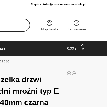
Napisz:
info@centrumuszczelek.pl
Moje konto
Zamówienie
daże
0.00
zł
0
026040
zelka drzwi
dni mroźni typ E
 40mm czarna