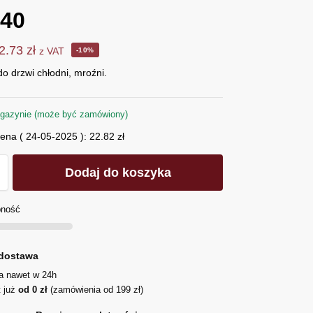
040
2.73
zł
z VAT
-10%
o drzwi chłodni, mroźni.
gazynie (może być zamówiony)
cena (
24-05-2025
):
22.82
zł
Dodaj do koszyka
pność
dostawa
ja nawet w 24h
t już
od 0 zł
(zamówienia od 199 zł)