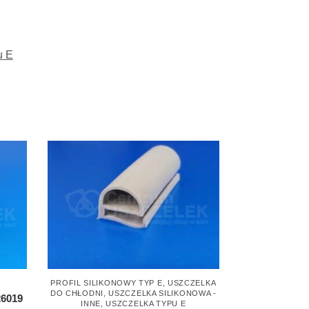
u E
PROFIL SILIKONOWY TYP E
,
USZCZELKA
DO CHŁODNI
,
USZCZELKA SILIKONOWA -
26019
INNE
,
USZCZELKA TYPU E