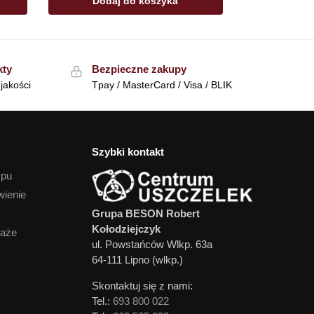
Dodaj do koszyka
kty
Bezpieczne zakupy
jakości
Tpay / MasterCard / Visa / BLIK
Szybki kontakt
ypu
wienie
Grupa BESON Robert
Kołodziejczyk
daże
ul. Powstańców Wlkp. 63a
64-111 Lipno (wlkp.)
Skontaktuj się z nami:
Tel.:
693 800 022