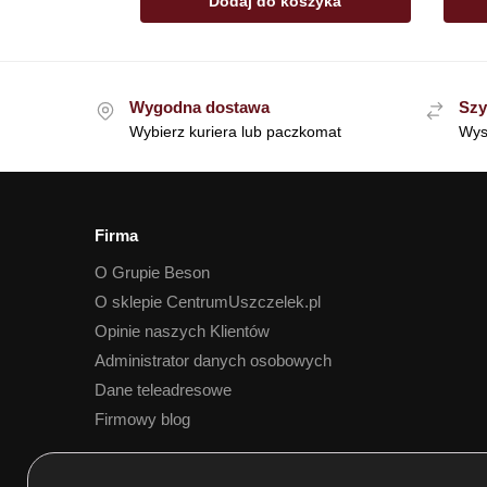
Dodaj do koszyka
Wygodna dostawa
Szy
Wybierz kuriera lub paczkomat
Wys
Firma
O Grupie Beson
O sklepie CentrumUszczelek.pl
Opinie naszych Klientów
Administrator danych osobowych
Dane teleadresowe
Firmowy blog