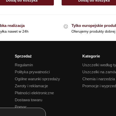
Dodaj do koszyka
Dodaj do koszyka
bka realizacja
Tylko europejskie produ
yłka nawet w 24h
Oferujemy produkty dobrej 
Sprzedaż
Kategorie
Regulamin
Uszczelki według t
Polityka prywatności
Uszczelki na zamó
Ogólne warunki sprzedaży
Chemia i narzedzia
Zwroty i reklamacje
Promocje i wyprze
Płatności elektroniczne
Dostawa towaru
Pomoc