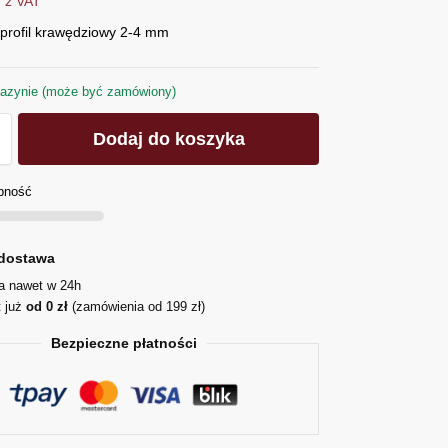
z VAT
 profil krawędziowy 2-4 mm
azynie (może być zamówiony)
Dodaj do koszyka
pność
dostawa
ja nawet w 24h
t już
od 0 zł
(zamówienia od 199 zł)
Bezpieczne płatności