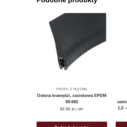
PROFIL Z PŁETWĄ
Osłona krawędzi, zaciskowa EPDM
68-682
samo
1,5 
82.00
zł
z VAT