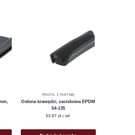
PROFIL Z PŁETWĄ
4mm,
Osłona krawędzi, zaciskowa EPDM
54-135
53.87
zł
z VAT