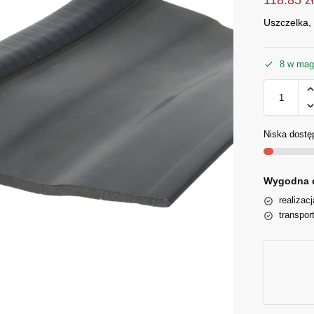
Uszczelka,
8 w mag
Niska dostę
Wygodna 
realizac
transpor