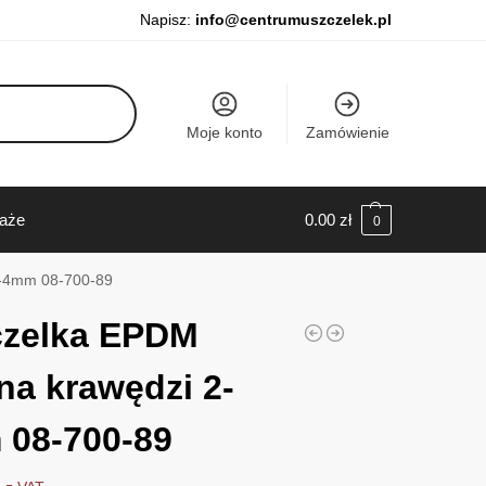
Napisz:
info@centrumuszczelek.pl
Moje konto
Zamówienie
daże
0.00
zł
0
2-4mm 08-700-89
czelka EPDM
na krawędzi 2-
08-700-89
ł