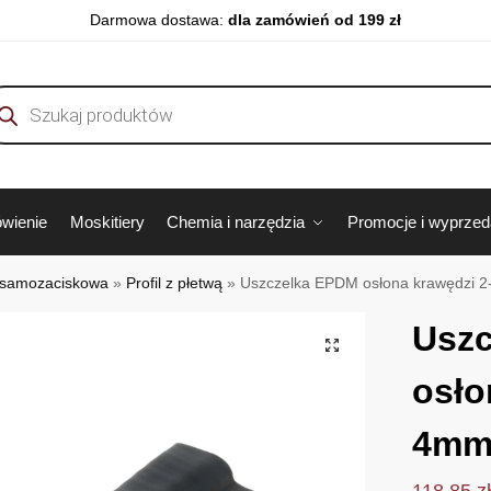
Darmowa dostawa:
dla zamówień od 199 zł
wienie
Moskitiery
Chemia i narzędzia
Promocje i wyprze
 samozaciskowa
»
Profil z płetwą
»
Uszczelka EPDM osłona krawędzi 
Usz
osło
4mm 
118.85
z