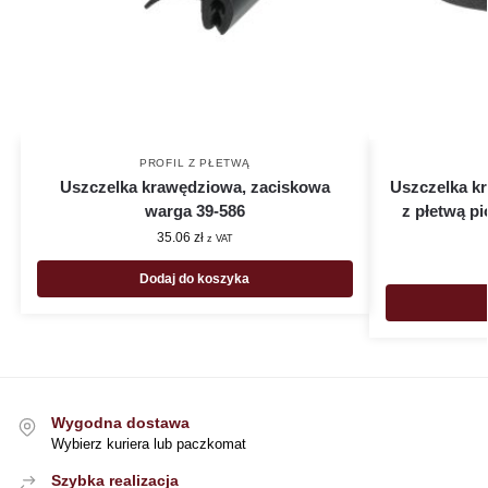
PROFIL Z PŁETWĄ
Uszczelka krawędziowa, zaciskowa
Uszczelka k
warga 39-586
z płetwą p
35.06
zł
z VAT
Dodaj do koszyka
Wygodna dostawa
Wybierz kuriera lub paczkomat
Szybka realizacja