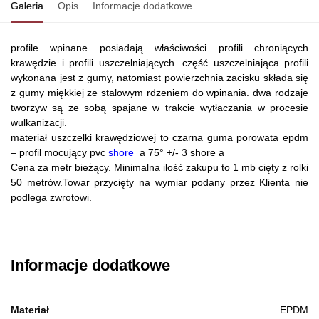
Galeria
Opis
Informacje dodatkowe
profile wpinane posiadają właściwości profili chroniących
krawędzie i profili uszczelniających. część uszczelniająca profili
wykonana jest z gumy, natomiast powierzchnia zacisku składa się
z gumy miękkiej ze stalowym rdzeniem do wpinania. dwa rodzaje
tworzyw są ze sobą spajane w trakcie wytłaczania w procesie
wulkanizacji.
materiał uszczelki krawędziowej to czarna guma porowata epdm
– profil mocujący pvc
shore
a 75° +/- 3 shore a
Cena za metr bieżący. Minimalna ilość zakupu to 1 mb cięty z rolki
50 metrów.Towar przycięty na wymiar podany przez Klienta nie
podlega zwrotowi.
Informacje dodatkowe
Materiał
EPDM