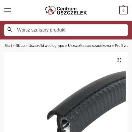
0
Szukaj
Start
»
Sklep
»
Uszczelki według typu
»
Uszczelka samozaciskowa
»
Profil z pł