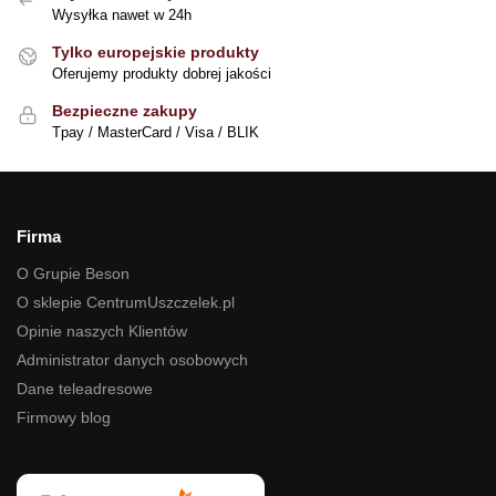
Wysyłka nawet w 24h
Tylko europejskie produkty
Oferujemy produkty dobrej jakości
Bezpieczne zakupy
Tpay / MasterCard / Visa / BLIK
Firma
O Grupie Beson
O sklepie CentrumUszczelek.pl
Opinie naszych Klientów
Administrator danych osobowych
Dane teleadresowe
Firmowy blog