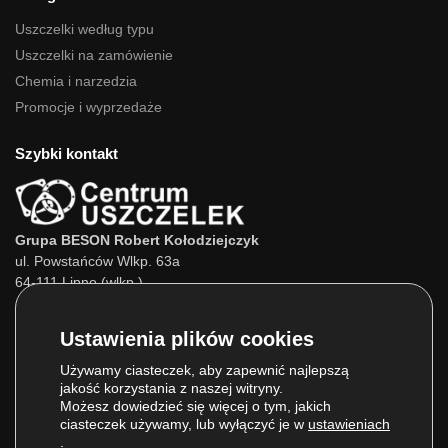
Uszczelki według typu
Uszczelki na zamówienie
Chemia i narzedzia
Promocje i wyprzedaże
Szybki kontakt
Grupa BESON Robert Kołodziejczyk
ul. Powstańców Wlkp. 63a
64-111 Lipno (wlkp.)
Skontaktuj się z nami:
Tel.:
693 800 022
Tel.:
660 525 823
Używamy ciasteczek, aby zapewnić najlepszą
jakość korzystania z naszej witryny.
E-mail:
info@centrumuszczelek.pl
Możesz dowiedzieć się więcej o tym, jakich
ciasteczek używamy, lub wyłączyć je w
ustawieniach
.