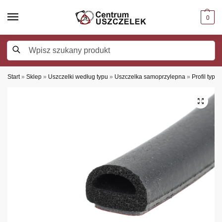
0
Szukaj
Start
»
Sklep
»
Uszczelki według typu
»
Uszczelka samoprzylepna
»
Profil typu 