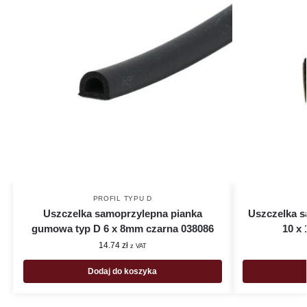
PROFIL TYPU D
Uszczelka samoprzylepna pianka
Uszczelka s
gumowa typ D 6 x 8mm czarna 038086
10 x
14.74
zł
z VAT
Dodaj do koszyka