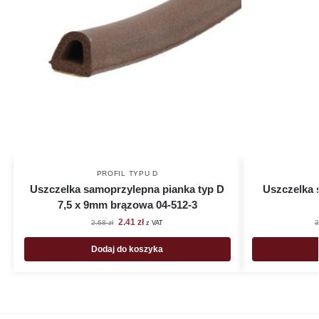
PROFIL TYPU D
Uszczelka samoprzylepna pianka typ D
Uszczelka
7,5 x 9mm brązowa 04-512-3
2.41
zł
2.68
zł
3
z VAT
Dodaj do koszyka