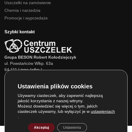
Uszczelki na zamówienie
Chemia i narzedzia
Promocje i wyprzedaże
Szybki kontakt
Grupa BESON Robert Kołodziejczyk
ul. Powstańców Wlkp. 63a
64-111 Lipno (wlkp.)
Skontaktuj się z nami:
Tel.:
693 800 022
Tel.:
660 525 823
Używamy ciasteczek, aby zapewnić najlepszą
jakość korzystania z naszej witryny.
E-mail:
info@centrumuszczelek.pl
Możesz dowiedzieć się więcej o tym, jakich
ciasteczek używamy, lub wyłączyć je w
ustawieniach
.
Akceptuj
Ustawienia