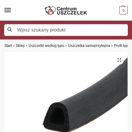
0
Szukaj
Start
»
Sklep
»
Uszczelki według typu
»
Uszczelka samoprzylepna
»
Profil typu 