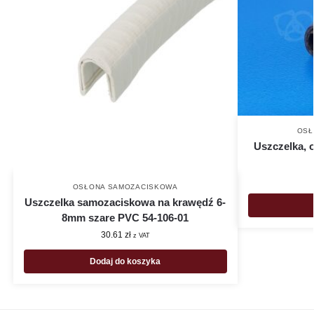
OSŁ
Uszczelka, 
OSŁONA SAMOZACISKOWA
Uszczelka samozaciskowa na krawędź 6-
8mm szare PVC 54-106-01
30.61
zł
z VAT
Dodaj do koszyka