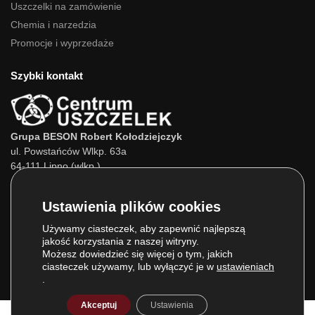
Uszczelki na zamówienie
Chemia i narzedzia
Promocje i wyprzedaże
Szybki kontakt
Grupa BESON Robert Kołodziejczyk
ul. Powstańców Wlkp. 63a
64-111 Lipno (wlkp.)
Skontaktuj się z nami:
Tel.:
693 800 022
Tel.:
660 525 823
Używamy ciasteczek, aby zapewnić najlepszą
jakość korzystania z naszej witryny.
E-mail:
info@centrumuszczelek.pl
Możesz dowiedzieć się więcej o tym, jakich
ciasteczek używamy, lub wyłączyć je w
ustawieniach
.
Akceptuj
Ustawienia