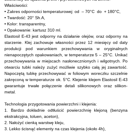
Właściwości:
• Zakres odporności temperaturowej: od – 70°C do + 180°C,
• Twardość: 20° Sh.A,
• Kolor: transparentny,
• Opakowanie: kartusz 310 ml.
Elastosil E-43 jest odporny na działanie olejów, oraz odporny na
starzenie. Klej zachowuje własności przez 12 miesięcy od daty
produkcji pod warunkiem przechowywania w oryginalnych
nienapoczętych opakowaniach, w temperaturze 5 – 25°C. Unikać
przechowywania w miejscach nasłonecznionych i wilgotnych. Po
otwarciu tubki należy zużyć możliwie szybko całą jej zawartość.
Napoczętą tubkę przechowywać w foliowym woreczku szczelnie
zakręconą w temperaturze ok. 5°C. Klejenie klejem Elastosil E-43
gwarantuje trwałe połączenie detali silikonowych oraz silikon-
metal.
Technologia przygotowania powierzchni i klejenia:
1. Bardzo dokładnie odtłuścić powierzchnię klejoną (benzyna
ekstrakcyjna, toluen, aceton),
2. Nałożyć cienką warstwę kleju,
3. Lekko ścisnąć elementy na czas klejenia (około 4h),