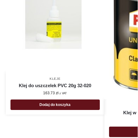
KLEJE
Klej do uszczelek PVC 20g 32-020
163.73
zł
z VAT
Dodaj do koszyka
Klej w