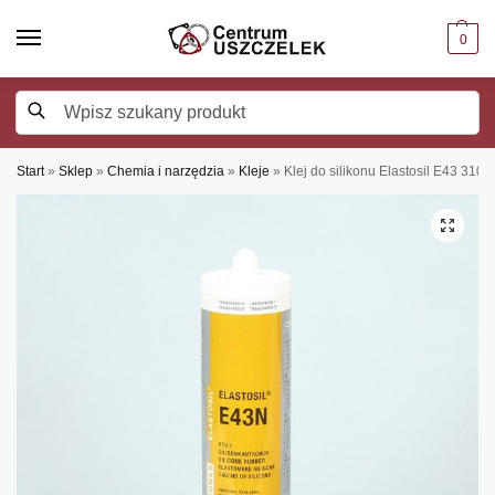
0
Szukaj
Start
»
Sklep
»
Chemia i narzędzia
»
Kleje
»
Klej do silikonu Elastosil E43 310 