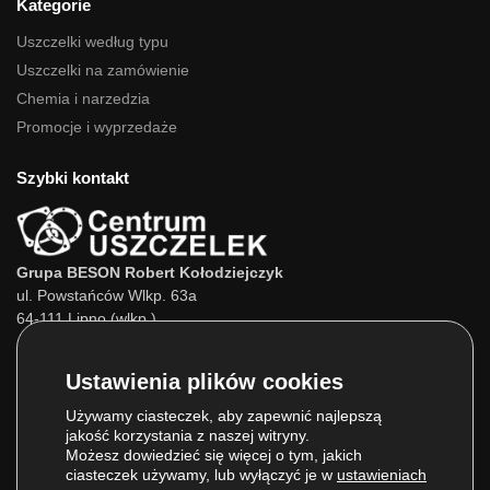
Kategorie
Uszczelki według typu
Uszczelki na zamówienie
Chemia i narzedzia
Promocje i wyprzedaże
Szybki kontakt
Grupa BESON Robert Kołodziejczyk
ul. Powstańców Wlkp. 63a
64-111 Lipno (wlkp.)
Skontaktuj się z nami:
Tel.:
693 800 022
Tel.:
660 525 823
Używamy ciasteczek, aby zapewnić najlepszą
jakość korzystania z naszej witryny.
E-mail:
info@centrumuszczelek.pl
Możesz dowiedzieć się więcej o tym, jakich
ciasteczek używamy, lub wyłączyć je w
ustawieniach