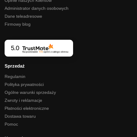
Opinie naszych Klientów
Administrator danych osobowych
Dane teleadresowe
Firmowy blog
5.0
Na podstawie
173
opinii
z całego okresu
Sprzedaż
Regulamin
Polityka prywatności
Ogólne warunki sprzedaży
Zwroty i reklamacje
Płatności elektroniczne
Dostawa towaru
Pomoc