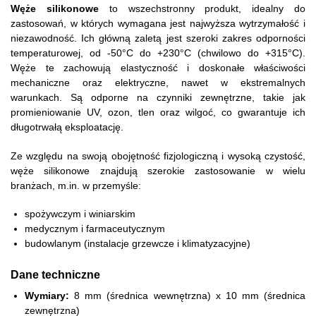
Węże silikonowe
to wszechstronny produkt, idealny do
zastosowań, w których wymagana jest najwyższa wytrzymałość i
niezawodność. Ich główną zaletą jest szeroki zakres odporności
temperaturowej, od -50°C do +230°C (chwilowo do +315°C).
Węże te zachowują elastyczność i doskonałe właściwości
mechaniczne oraz elektryczne, nawet w ekstremalnych
warunkach. Są odporne na czynniki zewnętrzne, takie jak
promieniowanie UV, ozon, tlen oraz wilgoć, co gwarantuje ich
długotrwałą eksploatację.
Ze względu na swoją obojętność fizjologiczną i wysoką czystość,
węże silikonowe znajdują szerokie zastosowanie w wielu
branżach, m.in. w przemyśle:
spożywczym i winiarskim
medycznym i farmaceutycznym
budowlanym (instalacje grzewcze i klimatyzacyjne)
Dane techniczne
Wymiary:
8 mm (średnica wewnętrzna) x 10 mm (średnica
zewnętrzna)