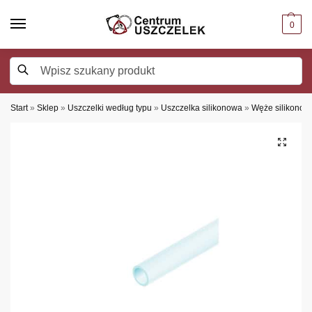
0
Szukaj
Start
»
Sklep
»
Uszczelki według typu
»
Uszczelka silikonowa
»
Węże silikonow