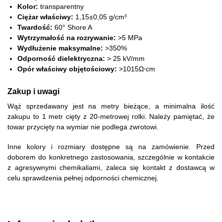
Kolor:
transparentny
Ciężar właściwy:
1
,
15
±
0
,
05
g/cm³
Twardość:
60° Shore A
Wytrzymałość na rozrywanie:
>
5
MPa
Wydłużenie maksymalne:
>
350%
Odporność dielektryczna:
> 25 kV/mm
Opór właściwy objętościowy:
>
1
0
15
Ω
⋅
cm
Zakup i uwagi
Wąż sprzedawany jest na metry bieżące, a minimalna ilość
zakupu to 1 metr cięty z 20-metrowej rolki. Należy pamiętać, że
towar przycięty na wymiar nie podlega zwrotowi.
Inne kolory i rozmiary dostępne są na zamówienie. Przed
doborem do konkretnego zastosowania, szczególnie w kontakcie
z agresywnymi chemikaliami, zaleca się kontakt z dostawcą w
celu sprawdzenia pełnej odporności chemicznej.