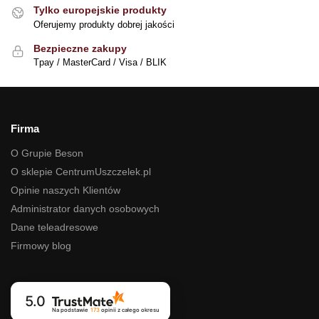
Tylko europejskie produkty
Oferujemy produkty dobrej jakości
Bezpieczne zakupy
Tpay / MasterCard / Visa / BLIK
Firma
O Grupie Beson
O sklepie CentrumUszczelek.pl
Opinie naszych Klientów
Administrator danych osobowych
Dane teleadresowe
Firmowy blog
5.0
Na podstawie
173
opinii
z całego okresu