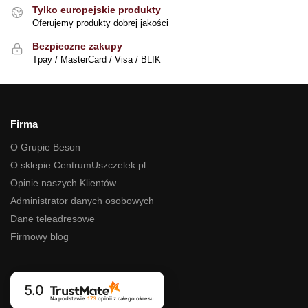
Tylko europejskie produkty
Oferujemy produkty dobrej jakości
Bezpieczne zakupy
Tpay / MasterCard / Visa / BLIK
Firma
O Grupie Beson
O sklepie CentrumUszczelek.pl
Opinie naszych Klientów
Administrator danych osobowych
Dane teleadresowe
Firmowy blog
5.0
Na podstawie
173
opinii
z całego okresu