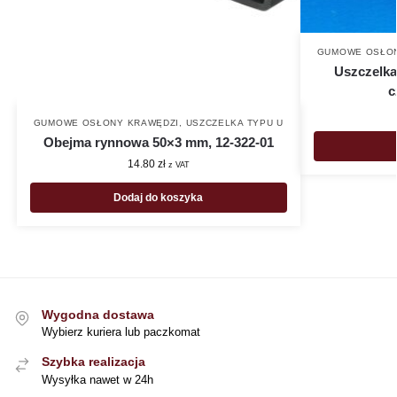
GUMOWE OSŁON
Uszczelka
c
GUMOWE OSŁONY KRAWĘDZI
,
USZCZELKA TYPU U
Obejma rynnowa 50×3 mm, 12-322-01
14.80
zł
z VAT
Dodaj do koszyka
Wygodna dostawa
Wybierz kuriera lub paczkomat
Szybka realizacja
Wysyłka nawet w 24h