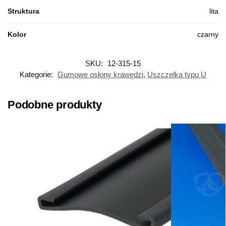
Struktura
lita
Kolor
czarny
SKU:
12-315-15
Kategorie:
Gumowe osłony krawędzi
,
Uszczelka typu U
Podobne produkty