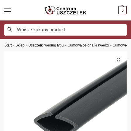
0
Szukaj
Start
»
Sklep
»
Uszczelki według typu
»
Gumowa osłona krawędzi
»
Gumowe os