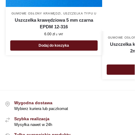
GUMOWE OSŁONY KRAWĘDZI
,
USZCZELKA TYPU U
Uszczelka krawędziowa 5 mm czarna
EPDM 12-316
6.00
zł
z VAT
GUMOWE OSŁON
Uszczelka 
Dodaj do koszyka
2m
Wygodna dostawa
Wybierz kuriera lub paczkomat
Szybka realizacja
Wysyłka nawet w 24h
Tylko europejskie produkty