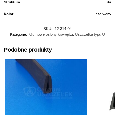
Struktura
lita
Kolor
czerwony
SKU:
12-314-04
Kategorie:
Gumowe osłony krawędzi
,
Uszczelka typu U
Podobne produkty