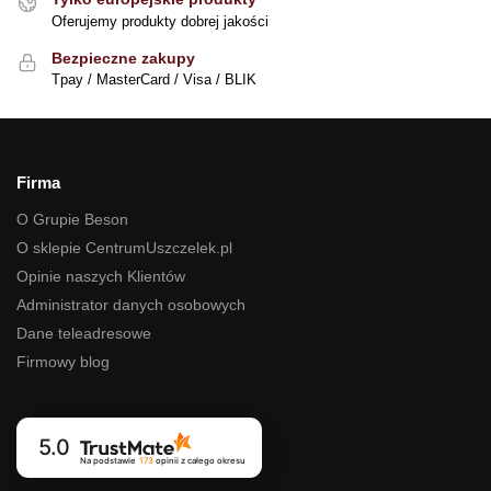
Oferujemy produkty dobrej jakości
Bezpieczne zakupy
Tpay / MasterCard / Visa / BLIK
Firma
O Grupie Beson
O sklepie CentrumUszczelek.pl
Opinie naszych Klientów
Administrator danych osobowych
Dane teleadresowe
Firmowy blog
5.0
Na podstawie
173
opinii
z całego okresu