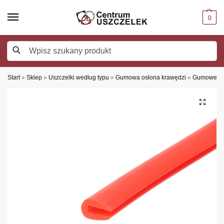
0
Szukaj
Start
»
Sklep
»
Uszczelki według typu
»
Gumowa osłona krawędzi
»
Gumowe os