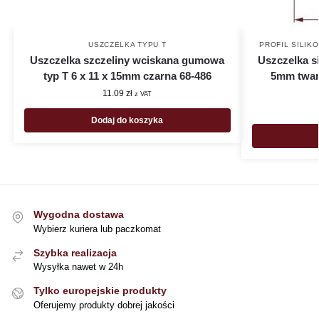
USZCZELKA TYPU T
PROFIL SILIK
Uszczelka szczeliny wciskana gumowa
Uszczelka si
typ T 6 x 11 x 15mm czarna 68-486
5mm twar
11.09
zł
z VAT
Dodaj do koszyka
Wygodna dostawa
Wybierz kuriera lub paczkomat
Szybka realizacja
Wysyłka nawet w 24h
Tylko europejskie produkty
Oferujemy produkty dobrej jakości