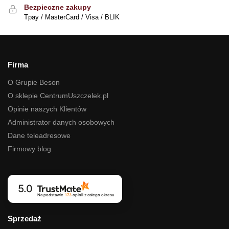
Bezpieczne zakupy
Tpay / MasterCard / Visa / BLIK
Firma
O Grupie Beson
O sklepie CentrumUszczelek.pl
Opinie naszych Klientów
Administrator danych osobowych
Dane teleadresowe
Firmowy blog
5.0
Na podstawie
173
opinii
z całego okresu
Sprzedaż