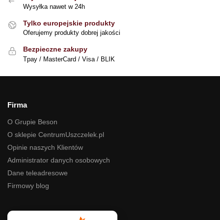
Wysyłka nawet w 24h
Tylko europejskie produkty
Oferujemy produkty dobrej jakości
Bezpieczne zakupy
Tpay / MasterCard / Visa / BLIK
Firma
O Grupie Beson
O sklepie CentrumUszczelek.pl
Opinie naszych Klientów
Administrator danych osobowych
Dane teleadresowe
Firmowy blog