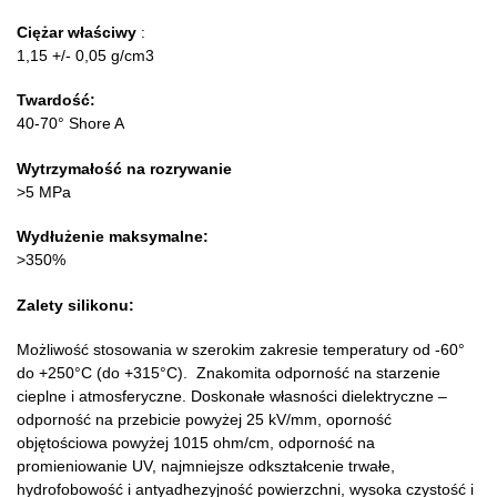
Ciężar właściwy
:
1,15 +/- 0,05 g/cm3
Twardość:
40-70° Shore A
Wytrzymałość na rozrywanie
>5 MPa
Wydłużenie maksymalne:
>350%
Zalety silikonu:
Możliwość stosowania w szerokim zakresie temperatury od -60°
do +250°C (do +315°C). Znakomita odporność na starzenie
cieplne i atmosferyczne. Doskonałe własności dielektryczne –
odporność na przebicie powyżej 25 kV/mm, oporność
objętościowa powyżej 1015 ohm/cm, odporność na
promieniowanie UV, najmniejsze odkształcenie trwałe,
hydrofobowość i antyadhezyjność powierzchni, wysoka czystość i