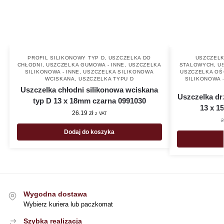
PROFIL SILIKONOWY TYP D
,
USZCZELKA DO
USZCZELK
CHŁODNI
,
USZCZELKA GUMOWA - INNE
,
USZCZELKA
STALOWYCH
,
U
SILIKONOWA - INNE
,
USZCZELKA SILIKONOWA
USZCZELKA OŚ
WCISKANA
,
USZCZELKA TYPU D
SILIKONOWA -
Uszczelka chłodni silikonowa wciskana
Uszczelka dr
typ D 13 x 18mm czarna 0991030
13 x 1
26.19
zł
z VAT
2
Dodaj do koszyka
Wygodna dostawa
Wybierz kuriera lub paczkomat
Szybka realizacja