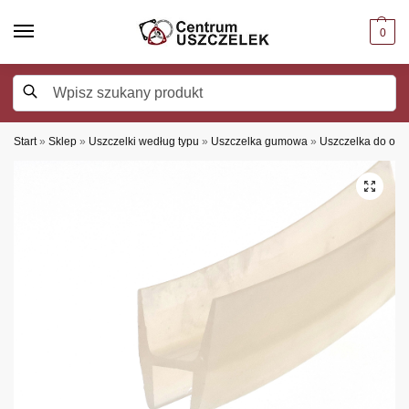
0
Szukaj
Start
»
Sklep
»
Uszczelki według typu
»
Uszczelka gumowa
»
Uszczelka do okie