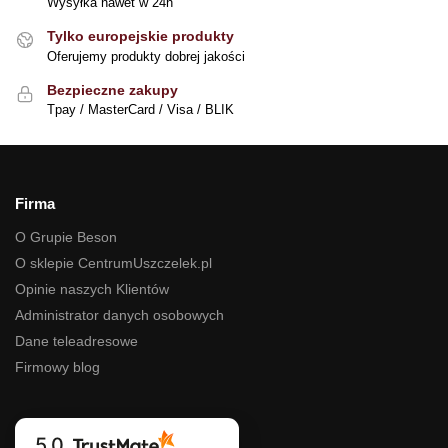
Wysyłka nawet w 24h
Tylko europejskie produkty
Oferujemy produkty dobrej jakości
Bezpieczne zakupy
Tpay / MasterCard / Visa / BLIK
Firma
O Grupie Beson
O sklepie CentrumUszczelek.pl
Opinie naszych Klientów
Administrator danych osobowych
Dane teleadresowe
Firmowy blog
5.0