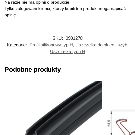
Na razie nie ma opinii o produkcie.
Tylko zalogowani klienci, którzy kupili ten produkt mogą napisać
opinię.
SKU:
0991278
Kategorie:
Profil silikonowy typ H
,
Uszczelka do okien i szyb
,
Uszczelka typu H
Podobne produkty