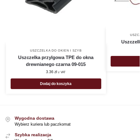
USZC
Uszczelk
USZCZELKA DO OKIEN I SZYB
Uszczelka przylgowa TPE do okna
drewnianego czarna 09-015
3.36
zł
z VAT
Dodaj do koszyka
Wygodna dostawa
Wybierz kuriera lub paczkomat
Szybka realizacja