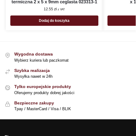
termiczna 2 x 5 x 9mm ceglasta 023313-1
x 
12.55
zł
z VAT
Dodaj do koszyka
Wygodna dostawa
Wybierz kuriera lub paczkomat
Szybka realizacja
Wysyłka nawet w 24h
Tylko europejskie produkty
Oferujemy produkty dobrej jakości
Bezpieczne zakupy
Tpay / MasterCard / Visa / BLIK