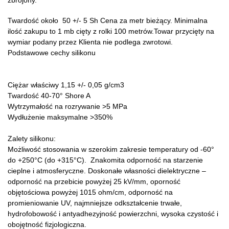
Twardość około 50 +/- 5 Sh Cena za metr bieżący. Minimalna
ilość zakupu to 1 mb cięty z rolki 100 metrów.Towar przycięty na
wymiar podany przez Klienta nie podlega zwrotowi.
Podstawowe cechy silikonu
Ciężar właściwy
1,15 +/- 0,05 g/cm3
Twardość
40-70° Shore A
Wytrzymałość na rozrywanie
>5 MPa
Wydłużenie maksymalne
>350%
Zalety silikonu:
Możliwość stosowania w szerokim zakresie temperatury od -60°
do +250°C (do +315°C). Znakomita odporność na starzenie
cieplne i atmosferyczne. Doskonałe własności dielektryczne –
odporność na przebicie powyżej 25 kV/mm, oporność
objętościowa powyżej 1015 ohm/cm, odporność na
promieniowanie UV, najmniejsze odkształcenie trwałe,
hydrofobowość i antyadhezyjność powierzchni, wysoka czystość i
obojętność fizjologiczna.