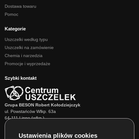
Dostawa towaru
Pomoc
Kategorie
Uszczelki według typu
Uszczelki na zamówienie
Chemia i narzedzia
Promocje i wyprzedaże
Szybki kontakt
Grupa BESON Robert Kołodziejczyk
ul. Powstańców Wlkp. 63a
64-111 Lipno (wlkp.)
Skontaktuj się z nami:
Tel.:
693 800 022