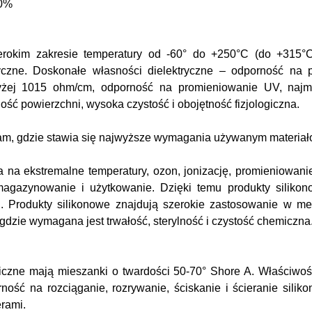
0%
erokim zakresie temperatury od -60° do +250°C (do +315°
ryczne. Doskonałe własności dielektryczne – odporność na
żej 1015 ohm/cm, odporność na promieniowanie UV, najmni
ść powierzchni, wysoka czystość i obojętność fizjologiczna.
 tam, gdzie stawia się najwyższe wymagania używanym materiał
 na ekstremalne temperatury, ozon, jonizację, promieniowanie
 magazynowanie i użytkowanie. Dzięki temu produkty siliko
u. Produkty silikonowe znajdują szerokie zastosowanie w med
dzie wymagana jest trwałość, sterylność i czystość chemiczna
czne mają mieszanki o twardości 50-70° Shore A. Właściwoś
ność na rozciąganie, rozrywanie, ściskanie i ścieranie sili
erami.