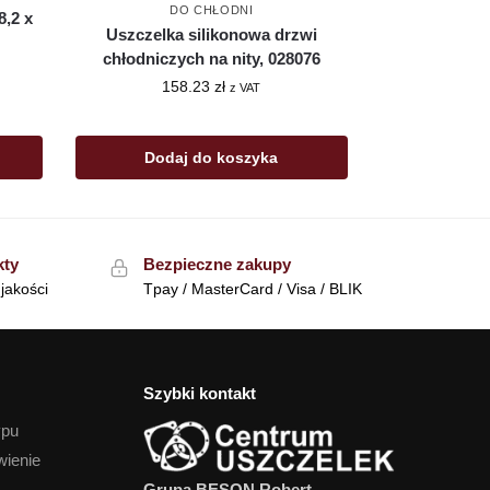
DO CHŁODNI
8,2 x
Uszczelka silikonowa drzwi
chłodniczych na nity, 028076
158.23
zł
z VAT
Dodaj do koszyka
kty
Bezpieczne zakupy
jakości
Tpay / MasterCard / Visa / BLIK
Szybki kontakt
ypu
wienie
Grupa BESON Robert