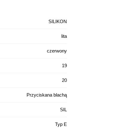
SILIKON
lita
czerwony
19
20
Przyciskana blachą
SIL
Typ E