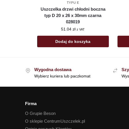
TYPU E
Uszczelka drzwi chłodni boczna
typ D 20 x 26 x 30mm czarna
028019
51.04
zł
z VAT
Dodaj do koszyka
Wygodna dostawa
Szy
Wybierz kuriera lub paczkomat
Wys
Firma
O Grupie Beson
O sklepie CentrumUszczelek.pl
Opinie naszych Klientów