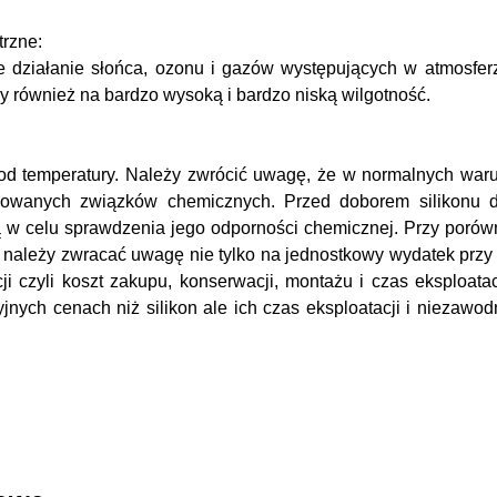
rzne:
e działanie słońca, ozonu i gazów występujących w atmosfe
rny również na bardzo wysoką i bardzo niską wilgotność.
od temperatury. Należy zwrócić uwagę, że w normalnych waru
sowanych związków chemicznych. Przed doborem silikonu d
cą w celu sprawdzenia jego odporności chemicznej. Przy poró
należy zwracać uwagę nie tylko na jednostkowy wydatek przy 
ji czyli koszt zakupu, konserwacji, montażu i czas eksploatac
yjnych cenach niż silikon ale ich czas eksploatacji i niezawo