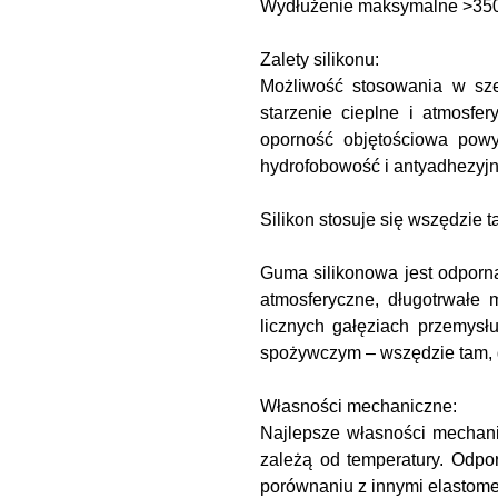
Wydłużenie maksymalne
>35
Zalety silikonu:
Możliwość stosowania w sz
starzenie cieplne i atmosfe
oporność objętościowa powy
hydrofobowość i antyadhezyjno
Silikon stosuje się wszędzie
Guma silikonowa jest odporna
atmosferyczne, długotrwałe
licznych gałęziach przemysł
spożywczym – wszędzie tam, g
Własności mechaniczne:
Najlepsze własności mechani
zależą od temperatury. Odpor
porównaniu z innymi elastom