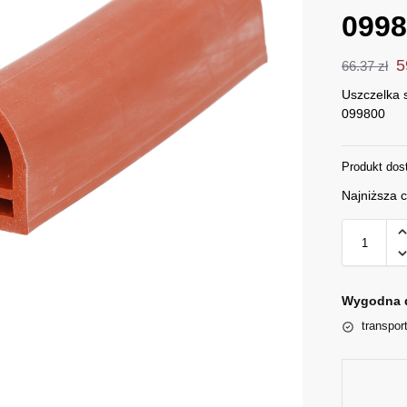
099
5
66.37
zł
Uszczelka 
099800
Produkt dos
Najniższa 
Wygodna 
transpor