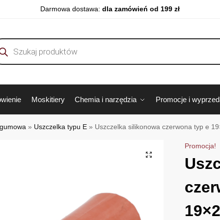
Darmowa dostawa:
dla zamówień od 199 zł
wienie
Moskitiery
Chemia i narzędzia
Promocje i wyprze
 gumowa
»
Uszczelka typu E
»
Uszczelka silikonowa czerwona typ e 
Promocja!
Uszc
czer
19×2