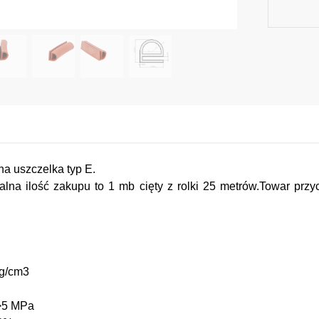
na uszczelka typ E.
lna ilość zakupu to 1 mb cięty z rolki 25 metrów.Towar prz
 g/cm3
5 MPa