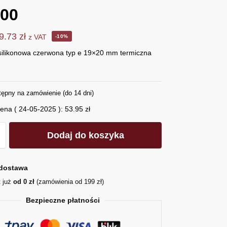
800
9.73
zł
z VAT
-10%
silikonowa czerwona typ e 19×20 mm termiczna
tępny na zamówienie (do 14 dni)
cena (
24-05-2025
):
53.95
zł
Dodaj do koszyka
dostawa
t już
od 0 zł
(zamówienia od 199 zł)
Bezpieczne płatności