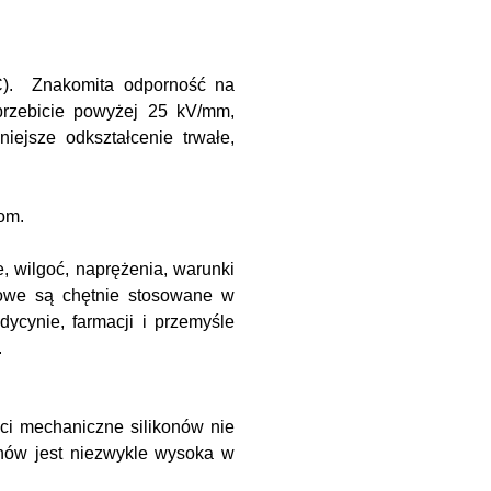
C). Znakomita odporność na
 przebicie powyżej 25 kV/mm,
ejsze odkształcenie trwałe,
om.
, wilgoć, naprężenia, warunki
nowe są chętnie stosowane w
ycynie, farmacji i przemyśle
.
ci mechaniczne silikonów nie
konów jest niezwykle wysoka w