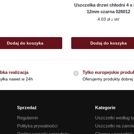
Uszczelka drzwi chłodni 4 x 
12mm czarna 026012
4.03
zł
z VAT
Dodaj do koszyka
Dodaj do koszyka
bka realizacja
Tylko europejskie produ
yłka nawet w 24h
Oferujemy produkty dobrej 
Sprzedaż
Kategorie
Regulamin
Uszczelki według t
Polityka prywatności
Uszczelki na zamó
Ogólne warunki sprzedaży
Chemia i narzedzia