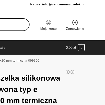
Napisz:
info@centrumuszczelek.pl
Moje konto
Zamówienie
daże
0.00
zł
0
19×20 mm termiczna 099800
zelka silikonowa
wona typ e
0 mm termiczna