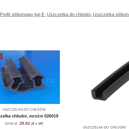
Profil silikonowy typ E
,
Uszczelka do chłodni
,
Uszczelka silikon
%
USZCZELKA DO CHŁODNI
zelka chłodni, mroźni 026019
29.62
zł
32.91
zł
z VAT
USZCZELKA DO CHŁODNI