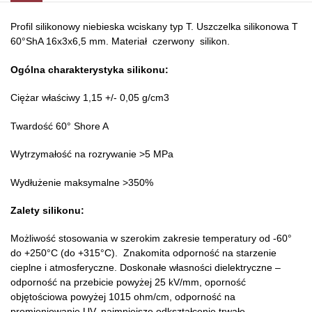
Profil silikonowy niebieska wciskany typ T. Uszczelka silikonowa T
60°ShA 16x3x6,5 mm. Materiał czerwony silikon.
Ogólna charakterystyka silikonu:
Ciężar właściwy 1,15 +/- 0,05 g/cm3
Twardość 60° Shore A
Wytrzymałość na rozrywanie >5 MPa
Wydłużenie maksymalne >350%
Zalety silikonu:
Możliwość stosowania w szerokim zakresie temperatury od -60°
do +250°C (do +315°C). Znakomita odporność na starzenie
cieplne i atmosferyczne. Doskonałe własności dielektryczne –
odporność na przebicie powyżej 25 kV/mm, oporność
objętościowa powyżej 1015 ohm/cm, odporność na
promieniowanie UV, najmniejsze odkształcenie trwałe,