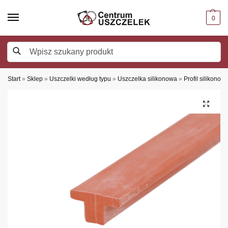
0
Szukaj
Start
»
Sklep
»
Uszczelki według typu
»
Uszczelka silikonowa
»
Profil silikonowy