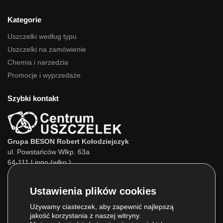
Kategorie
Uszczelki według typu
Uszczelki na zamówienie
Chemia i narzedzia
Promocje i wyprzedaże
Szybki kontakt
Grupa BESON Robert Kołodziejczyk
ul. Powstańców Wlkp. 63a
64-111 Lipno (wlkp.)
Skontaktuj się z nami:
Tel.:
693 800 022
Tel.:
660 525 823
Używamy ciasteczek, aby zapewnić najlepszą
jakość korzystania z naszej witryny.
E-mail:
info@centrumuszczelek.pl