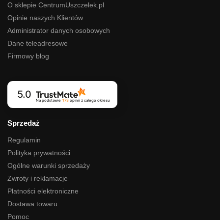
O sklepie CentrumUszczelek.pl
Opinie naszych Klientów
Administrator danych osobowych
Dane teleadresowe
Firmowy blog
5.0
Na podstawie
173
opinii
z całego okresu
Sprzedaż
Regulamin
Polityka prywatności
Ogólne warunki sprzedaży
Zwroty i reklamacje
Płatności elektroniczne
Dostawa towaru
Pomoc