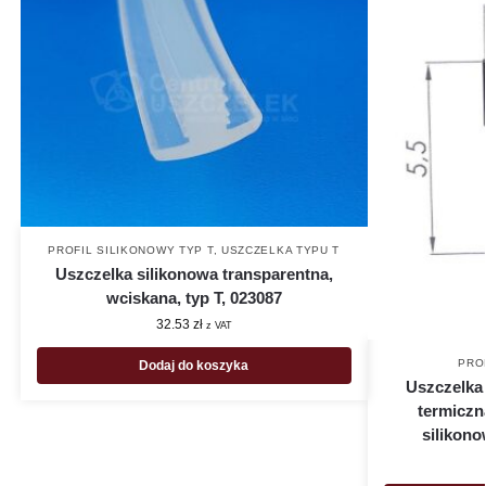
PROFIL SILIKONOWY TYP T
,
USZCZELKA TYPU T
Uszczelka silikonowa transparentna,
wciskana, typ T, 023087
32.53
zł
z VAT
PRO
Dodaj do koszyka
Uszczelka
termiczn
silikon