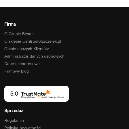
Firma
O Grupie Beson
O sklepie CentrumUszczelek.pl
Opinie naszych Klientów
Administrator danych osobowych
Dane teleadresowe
Firmowy blog
5.0
Na podstawie
173
opinii
z całego okresu
Sprzedaż
Regulamin
Polityka prywatności