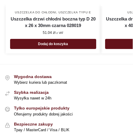
USZCZELKA DO CHŁODNI
,
USZCZELKA TYPU E
US
Uszczelka drzwi chłodni boczna typ D 20
Uszczelka dr
x 26 x 30mm czarna 028019
x 4
51.04
zł
z VAT
Dodaj do koszyka
Wygodna dostawa
Wybierz kuriera lub paczkomat
Szybka realizacja
Wysyłka nawet w 24h
Tylko europejskie produkty
Oferujemy produkty dobrej jakości
Bezpieczne zakupy
Tpay / MasterCard / Visa / BLIK