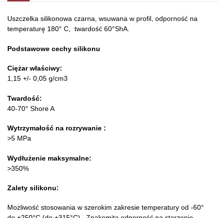
Uszczelka silikonowa czarna, wsuwana w profil, odporność na
temperaturę 180° C, twardość 60°ShA.
Podstawowe cechy silikonu
Ciężar właściwy:
1,15 +/- 0,05 g/cm3
Twardość:
40-70° Shore A
Wytrzymałość na rozrywanie
:
>5 MPa
Wydłużenie maksymalne:
>350%
Zalety silikonu:
Możliwość stosowania w szerokim zakresie temperatury od -60°
do +250°C (do +315°C). Znakomita odporność na starzenie