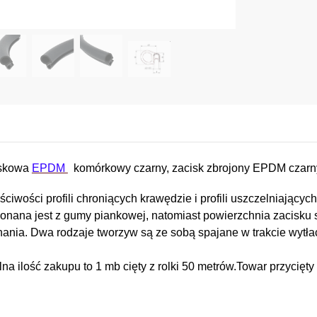
iskowa
EPDM
komórkowy czarny, zacisk zbrojony EPDM czarn
ciwości profili chroniących krawędzie i profili uszczelniającyc
ykonana jest z gumy piankowej, natomiast powierzchnia zacisku 
ania. Dwa rodzaje tworzyw są ze sobą spajane w trakcie wytła
na ilość zakupu to 1 mb cięty z rolki 50 metrów.Towar przycięt