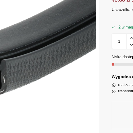
Uszczelka
2 w mag
Niska dostę
Wygodna 
realizac
transpor