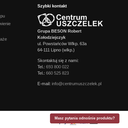
Szybki kontakt
ypu
wienie
Grupa BESON Robert
Kołodziejczyk
daże
ul. Powstańców Wlkp. 63a
64-111 Lipno (wlkp.)
Skontaktuj się z nami:
Tel.:
693 800 022
Tel.:
660 525 823
E-mail:
info@centrumuszczelek.pl
Masz pytania odnośnie produktu?