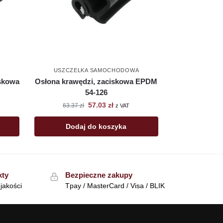
A
USZCZELKA SAMOCHODOWA
skowa
Osłona krawędzi, zaciskowa EPDM
54-126
57.03
zł
63.37
zł
z VAT
Dodaj do koszyka
kty
Bezpieczne zakupy
jakości
Tpay / MasterCard / Visa / BLIK