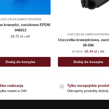
USZCZELKA SAMOCHODOWA
na krawędzi, zaciskowa EPDM
046813
USZCZELKA SAMOCHODOW
18.72
zł
z VAT
Uszczelka krawędziowa, zaci
39-596
42.44
zł
47.16
zł
z VAT
Dodaj do koszyka
Dodaj do koszyka
bka realizacja
Tylko europejskie produ
yłka nawet w 24h
Oferujemy produkty dobrej 