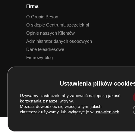
Firma
O Grupie Beson
O sklepie CentrumUszczelek.pl
Opinie naszych Klientów
Administrator danych osobowych
Dane teleadresowe
Firmowy blog
5.0
Na podstawie
173
opinii
z całego okresu
Używamy ciasteczek, aby zapewnić najlepszą jakość
korzystania z naszej witryny.
Możesz dowiedzieć się więcej o tym, jakich
ciasteczek używamy, lub wyłączyć je w
ustawieniach
.
© Grupa BESON 2025. Wszelkie prawa zastrzeżone.