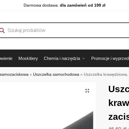
Darmowa dostawa:
dla zamówień od 199 zł
wienie
Moskitiery
Chemia i narzędzia
Promocje i wyprze
 samozaciskowa
»
Uszczelka samochodowa
»
Uszczelka krawędziowa,
Uszc
kraw
zaci
46.60
zł