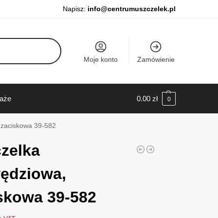
Napisz:
info@centrumuszczelek.pl
Moje konto
Zamówienie
daże
0.00
zł
0
 zaciskowa 39-582
zelka
ędziowa,
skowa 39-582