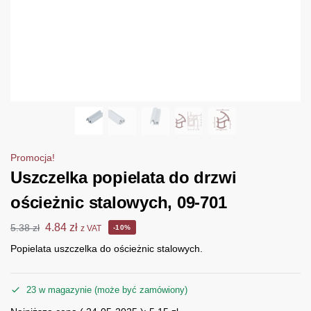
Promocja!
Uszczelka popielata do drzwi
ościeżnic stalowych, 09-701
4.84
zł
5.38
zł
z VAT
-10%
Popielata uszczelka do ościeżnic stalowych.
23 w magazynie (może być zamówiony)