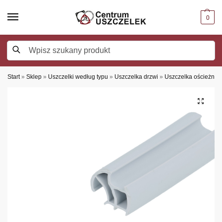
0
Szukaj
Start
»
Sklep
»
Uszczelki według typu
»
Uszczelka drzwi
»
Uszczelka ościeżnic 