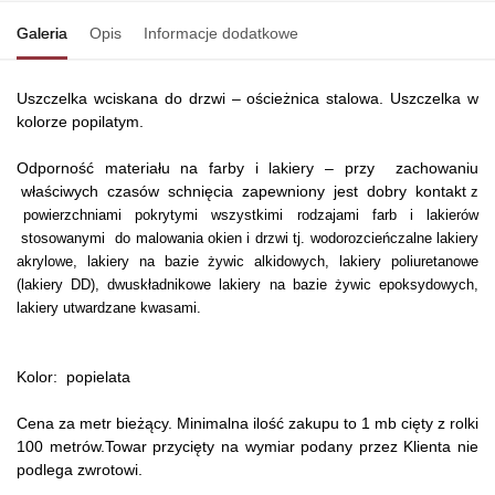
Galeria
Opis
Informacje dodatkowe
Uszczelka wciskana do drzwi – ościeżnica stalowa. Uszczelka w
kolorze popilatym.
Odporność materiału na farby i lakiery – przy zachowaniu
właściwych czasów schnięcia zapewniony jest dobry kontakt
z
powierzchniami pokrytymi wszystkimi rodzajami farb i lakierów
stosowanymi do malowania okien i drzwi tj. wodorozcieńczalne lakiery
akrylowe, lakiery na bazie żywic
alkidowych, lakiery poliuretanowe
(lakiery DD), dwuskładnikowe lakiery na bazie żywic epoksydowych,
lakiery utwardzane kwasami.
Kolor: popielata
Cena za metr bieżący. Minimalna ilość zakupu to 1 mb cięty z rolki
100 metrów.Towar przycięty na wymiar podany przez Klienta nie
podlega zwrotowi.