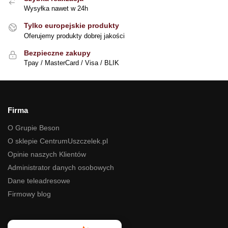
Wysyłka nawet w 24h
Tylko europejskie produkty
Oferujemy produkty dobrej jakości
Bezpieczne zakupy
Tpay / MasterCard / Visa / BLIK
Firma
O Grupie Beson
O sklepie CentrumUszczelek.pl
Opinie naszych Klientów
Administrator danych osobowych
Dane teleadresowe
Firmowy blog