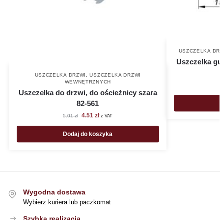
USZCZELKA DR
Uszczelka g
USZCZELKA DRZWI
,
USZCZELKA DRZWI
WEWNĘTRZNYCH
Uszczelka do drzwi, do ościeżnicy szara
82-561
4.51
zł
5.01
zł
z VAT
Dodaj do koszyka
Wygodna dostawa
Wybierz kuriera lub paczkomat
Szybka realizacja