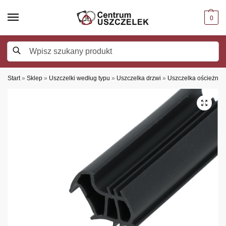
0
Szukaj
Start
»
Sklep
»
Uszczelki według typu
»
Uszczelka drzwi
»
Uszczelka ościeżnic 