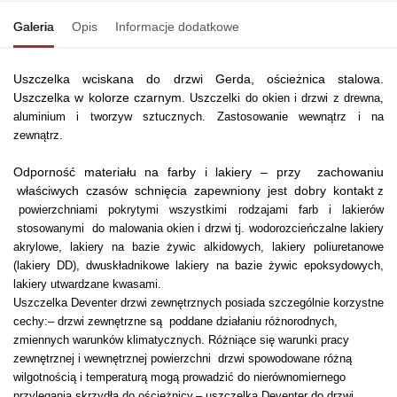
Galeria
Opis
Informacje dodatkowe
Uszczelka wciskana do drzwi Gerda, ościeżnica stalowa.
Uszczelka w kolorze czarnym.
Uszczelki do okien i drzwi z drewna,
aluminium i tworzyw sztucznych. Zastosowanie wewnątrz i na
zewnątrz.
Odporność materiału na farby i lakiery – przy zachowaniu
właściwych czasów schnięcia zapewniony jest dobry kontakt
z
powierzchniami pokrytymi wszystkimi rodzajami farb i lakierów
stosowanymi do malowania okien i drzwi tj. wodorozcieńczalne lakiery
akrylowe, lakiery na bazie żywic
alkidowych, lakiery poliuretanowe
(lakiery DD), dwuskładnikowe lakiery na bazie żywic epoksydowych,
lakiery utwardzane kwasami.
Uszczelka Deventer drzwi zewnętrznych posiada szczególnie korzystne
cechy:
– drzwi zewnętrzne są poddane działaniu różnorodnych,
zmiennych warunków klimatycznych. Różniące się warunki pracy
zewnętrznej i wewnętrznej powierzchni drzwi spowodowane różną
wilgotnością i temperaturą mogą prowadzić do nierównomiernego
przylegania skrzydła do ościeżnicy,
– uszczelka Deventer do drzwi