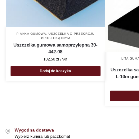
PIANKA GUMOWA
,
USZCZELKA O PRZEKROJU
PROSTOKĄTNYM
Uszczelka gumowa samoprzylepna 39-
442-08
LITA GUM
102.50
zł
z VAT
Uszczelka sa
Dodaj do koszyka
L-10m gum
Wygodna dostawa
Wybierz kuriera lub paczkomat