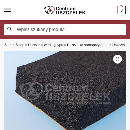
0
Szukaj
Start
»
Sklep
»
Uszczelki według typu
»
Uszczelka samoprzylepna
»
Uszczelka 