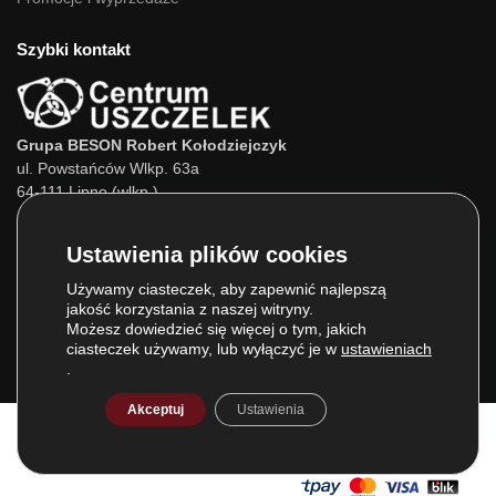
Szybki kontakt
Grupa BESON Robert Kołodziejczyk
ul. Powstańców Wlkp. 63a
64-111 Lipno (wlkp.)
Skontaktuj się z nami:
Tel.:
693 800 022
Tel.:
660 525 823
Używamy ciasteczek, aby zapewnić najlepszą
jakość korzystania z naszej witryny.
E-mail:
info@centrumuszczelek.pl
Możesz dowiedzieć się więcej o tym, jakich
ciasteczek używamy, lub wyłączyć je w
ustawieniach
.
Akceptuj
Ustawienia
© Grupa BESON 2025. Wszelkie prawa zastrzeżone.