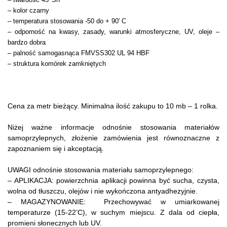
– kolor czarny
– temperatura stosowania -50 do + 90′ C
– odporność na kwasy, zasady, warunki atmosferyczne, UV, oleje –
bardzo dobra
– palność samogasnąca FMVSS302 UL 94 HBF
– struktura komórek zamkniętych
Cena za metr bieżący. Minimalna ilość zakupu to 10 mb – 1 rolka.
Niżej ważne informacje odnośnie stosowania materiałów
samoprzylepnych, złożenie zamówienia jest równoznaczne z
zapoznaniem się i akceptacją.
UWAGI odnośnie stosowania materiału samoprzylepnego:
– APLIKACJA: powierzchnia aplikacji powinna być sucha, czysta,
wolna od tłuszczu, olejów i nie wykończona antyadhezyjnie.
– MAGAZYNOWANIE: Przechowywać w umiarkowanej
temperaturze (15-22’C), w suchym miejscu. Z dala od ciepła,
promieni słonecznych lub UV.