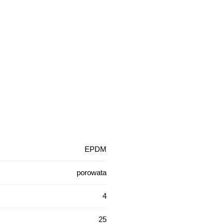
EPDM
porowata
4
25