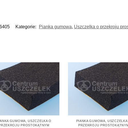
6405
Kategorie:
Pianka gumowa
,
Uszczelka o przekroju pro
IANKA GUMOWA
,
USZCZELKA O
PIANKA GUMOWA
,
USZCZELKA
PRZEKROJU PROSTOKĄTNYM
PRZEKROJU PROSTOKĄTNY