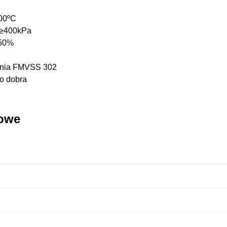
100ºC
 ≥400kPa
150%
ełnia FMVSS 302
o dobra
kowe