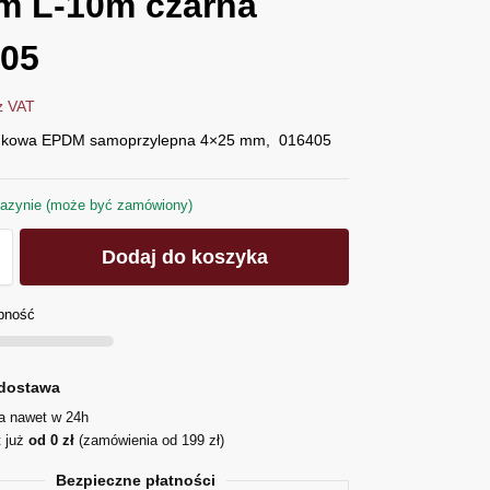
m L-10m czarna
405
z VAT
nkowa EPDM samoprzylepna 4×25 mm, 016405
azynie (może być zamówiony)
Dodaj do koszyka
pność
dostawa
ja nawet w 24h
t już
od 0 zł
(zamówienia od 199 zł)
Bezpieczne płatności