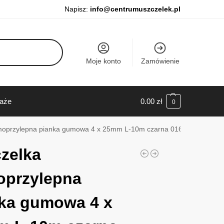
Napisz:
info@centrumuszczelek.pl
Moje konto
Zamówienie
daże
0.00
zł
0
moprzylepna pianka gumowa 4 x 25mm L-10m czarna 016405
zelka
oprzylepna
ka gumowa 4 x