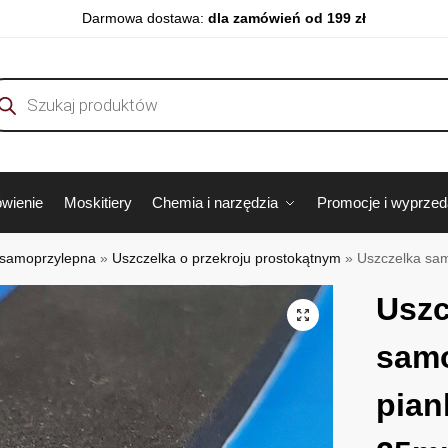
Darmowa dostawa:
dla zamówień od 199 zł
wienie
Moskitiery
Chemia i narzędzia
Promocje i wyprze
 samoprzylepna
»
Uszczelka o przekroju prostokątnym
»
Uszczelka sa
Uszc
sam
pian