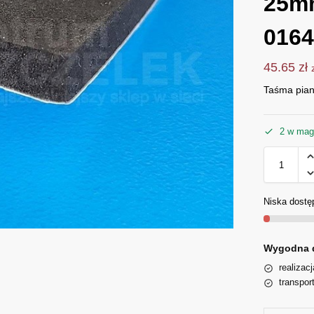
25m
016
45.65
zł
Taśma pia
2 w mag
Niska dostę
Wygodna 
realizac
transpor