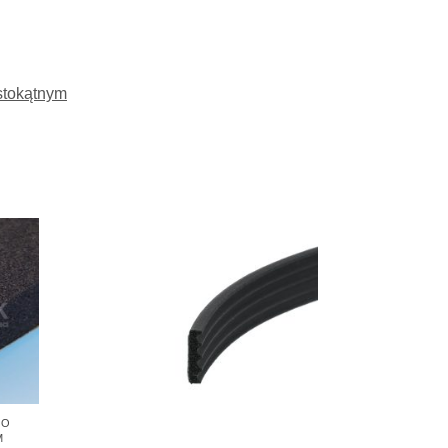
stokątnym
 O
M