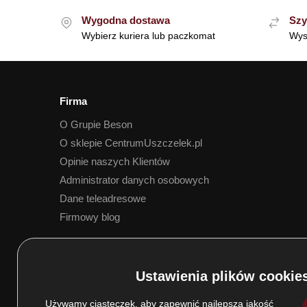
Wygodna dostawa
Szy
Wybierz kuriera lub paczkomat
Wys
Firma
O Grupie Beson
O sklepie CentrumUszczelek.pl
Opinie naszych Klientów
Administrator danych osobowych
Dane teleadresowe
Firmowy blog
5.0
Na podstawie
173
opinii
z całego okresu
Używamy ciasteczek, aby zapewnić najlepszą jakość