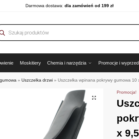
Darmowa dostawa:
dla zamówień od 199 zł
wienie
Moskitiery
Chemia i narzędzia
Promocje i wyprze
 gumowa
»
Uszczelka drzwi
»
Uszczelka wpinana pokrywy gumowa 10 x
Promocja!
Uszc
pok
x 9,