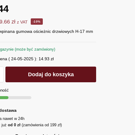
44
9.66
zł
z VAT
-10%
wpinana gumowa ościeżnic drzwiowych H-17 mm
gazynie (może być zamówiony)
cena (
24-05-2025
):
14.93
zł
Dodaj do koszyka
pność
dostawa
ja nawet w 24h
t już
od 0 zł
(zamówienia od 199 zł)