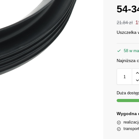
54-3
1
21.84
zł
Uszczelka 
58 w ma
Najniższa 
Duża dostę
Wygodna 
realizac
transpor