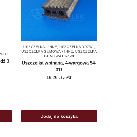
USZCZELKA - INNE
,
USZCZELKA DRZWI
,
USZCZELKA GUMOWA - INNE
,
USZCZELKA
YPU E
GUMOWA DRZWI
dź 3
Uszczelka wpinana, 4-wargowa 54-
311
16.26
zł
z VAT
Dodaj do koszyka