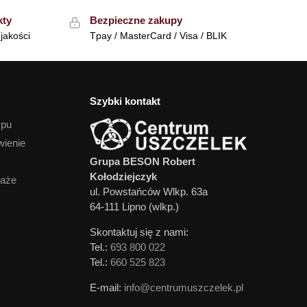
kty
Bezpieczne zakupy
jakości
Tpay / MasterCard / Visa / BLIK
Szybki kontakt
ypu
wienie
Grupa BESON Robert
Kołodziejczyk
daże
ul. Powstańców Wlkp. 63a
64-111 Lipno (wlkp.)
Skontaktuj się z nami:
Tel.:
693 800 022
Tel.:
660 525 823
E-mail:
info@centrumuszczelek.pl