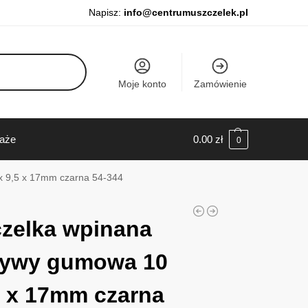
Napisz:
info@centrumuszczelek.pl
Moje konto
Zamówienie
daże
0.00
zł
0
 9,5 x 17mm czarna 54-344
zelka wpinana
rywy gumowa 10
5 x 17mm czarna