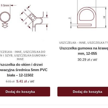
USZCZELKA - INNE
,
USZCZELKA T
Uszczelka gumowa na krawę
ZCZELKA - INNE
,
USZCZELKA DO
mm, 12-055
N I SZYB
,
USZCZELKA GUMOWA -
30.29
zł
INNE
z VAT
szczelka do okien i drzwi
owacyjna średnica 5mm PVC
biała – 12-11502
5.41
zł
6.01
zł
z VAT
Dodaj do koszyka
Dodaj do koszyka