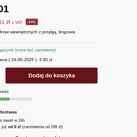
01
.51
zł
z VAT
-10%
drzwi wewnętrznych z przylgą, brązowa
gazynie (może być zamówiony)
cena (
24-05-2025
):
3.90
zł
Dodaj do koszyka
pność
dostawa
ja nawet w 24h
t już
od 0 zł
(zamówienia od 199 zł)