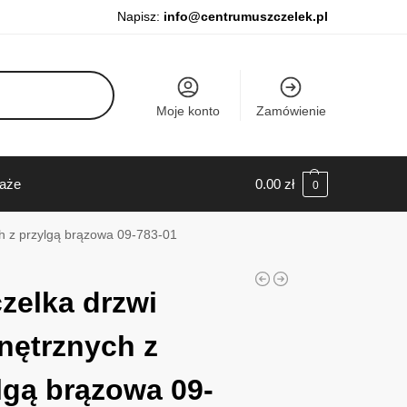
Napisz:
info@centrumuszczelek.pl
Moje konto
Zamówienie
daże
0.00
zł
0
h z przylgą brązowa 09-783-01
zelka drzwi
ętrznych z
lgą brązowa 09-