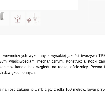
zwi wewnętrznych wykonany z wysokiej jakości tworzywa TPE
ałymi właściwościami mechanicznymi. Konstrukcja stopki z
adzenie w kanale bez względu na rodzaj ościeżnicy. Pewna f
ch dźwiękochłonnych.
lna ilość zakupu to 1 mb cięty z rolki 100 metrów.Towar prz