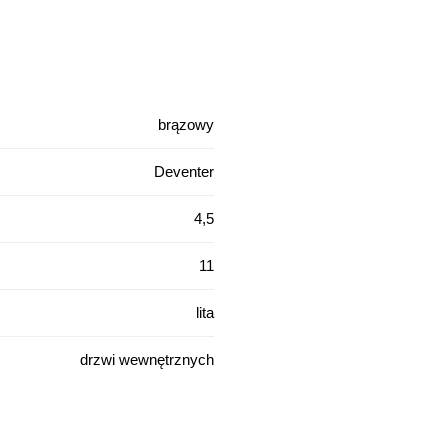
brązowy
Deventer
4,5
11
lita
drzwi wewnętrznych