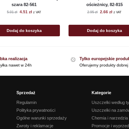
szara 82-561
ościeżnicy, 82-815
4.51
zł
2.66
zł
5.01
zł
2.95
zł
z VAT
z VAT
Dodaj do koszyka
Dodaj do koszyka
bka realizacja
Tylko europejskie produ
yłka nawet w 24h
Oferujemy produkty dobrej 
Sprzedaż
Kategorie
Regulamin
Uszczelki według t
Polityka prywatności
Uszczelki na zamó
Ogólne warunki sprzedaży
Chemia i narzedzia
Zwroty i reklamacje
Promocje i wyprze