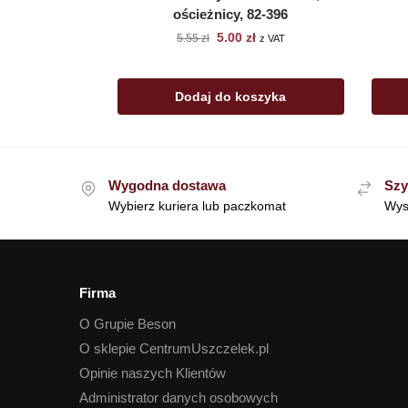
ościeżnicy, 82-396
5.00
zł
5.55
zł
z VAT
Dodaj do koszyka
Wygodna dostawa
Szy
Wybierz kuriera lub paczkomat
Wys
Firma
O Grupie Beson
O sklepie CentrumUszczelek.pl
Opinie naszych Klientów
Administrator danych osobowych