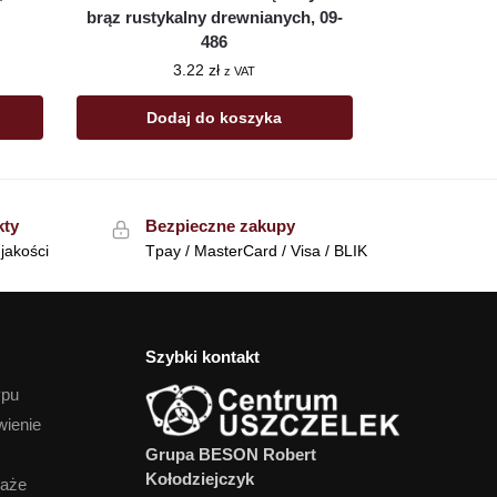
brąz rustykalny drewnianych, 09-
486
3.22
zł
z VAT
Dodaj do koszyka
kty
Bezpieczne zakupy
jakości
Tpay / MasterCard / Visa / BLIK
Szybki kontakt
ypu
wienie
Grupa BESON Robert
Kołodziejczyk
daże