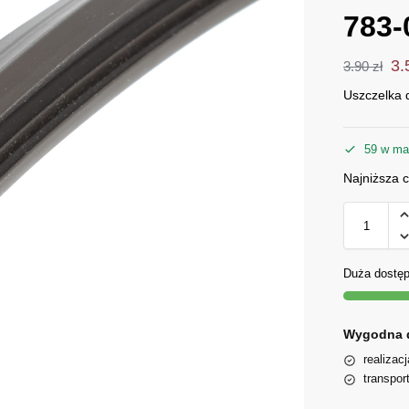
783-
3
3.90
zł
Uszczelka 
59 w ma
Najniższa 
Duża dostę
Wygodna 
realizac
transpor