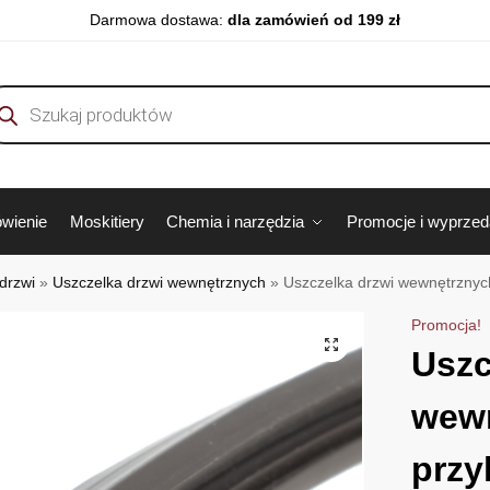
Darmowa dostawa:
dla zamówień od 199 zł
wienie
Moskitiery
Chemia i narzędzia
Promocje i wyprze
drzwi
»
Uszczelka drzwi wewnętrznych
»
Uszczelka drzwi wewnętrznyc
Promocja!
Uszc
wewn
przy