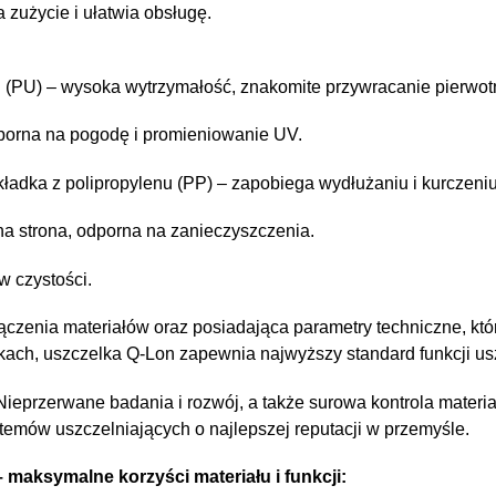
 zużycie i ułatwia obsługę.
j (PU) – wysoka wytrzymałość, znakomite przywracanie pierwotn
dporna na pogodę i promieniowanie UV.
ładka z polipropylenu (PP) – zapobiega wydłużaniu i kurczeniu
na strona, odporna na zanieczyszczenia.
 czystości.
zenia materiałów oraz posiadająca parametry techniczne, któ
kach, uszczelka Q-Lon zapewnia najwyższy standard funkcji us
eprzerwane badania i rozwój, a także surowa kontrola materiałó
temów uszczelniających o najlepszej reputacji w przemyśle.
maksymalne korzyści materiału i funkcji: