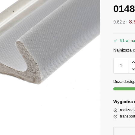
014
8
9.62
zł
91 w ma
Najniższa 
Duża dostę
Wygodna 
realizac
transpor