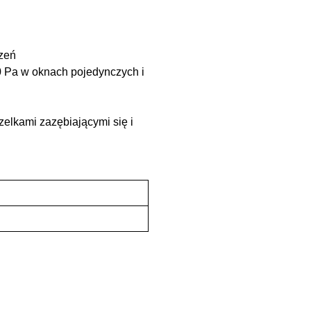
czeń
 Pa w oknach pojedynczych i
zelkami zazębiającymi się i