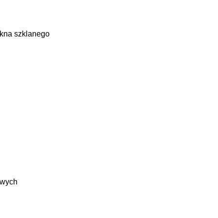
ókna szklanego
owych