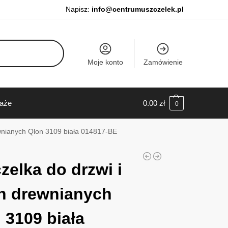
Napisz:
info@centrumuszczelek.pl
Moje konto
Zamówienie
daże
0.00
zł
0
ewnianych Qlon 3109 biała 014817-BE
zelka do drzwi i
n drewnianych
 3109 biała