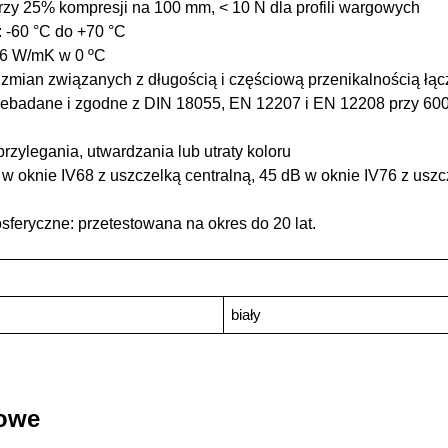
przy 25% kompresji na 100 mm, < 10 N dla profili wargowych
 -60 °C do +70 °C
06 W/mK w 0 ºC
 zmian związanych z długością i częściową przenikalnością łą
ebadane i zgodne z DIN 18055, EN 12207 i EN 12208 przy 600
rzylegania, utwardzania lub utraty koloru
w oknie IV68 z uszczelką centralną, 45 dB w oknie IV76 z uszc
feryczne: przetestowana na okres do 20 lat.
biały
kowe