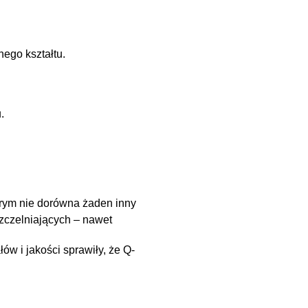
ego kształtu.
.
rym nie dorówna żaden inny
zczelniających – nawet
w i jakości sprawiły, że Q-