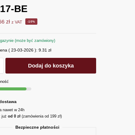
817-BE
.66
zł
z VAT
-10%
gazynie (może być zamówiony)
cena (
23-03-2026
):
9.31
zł
Dodaj do koszyka
pność
dostawa
ja nawet w 24h
t już
od 0 zł
(zamówienia od 199 zł)
Bezpieczne płatności