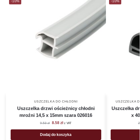
-10%
-10%
USZCZELKA DO CHŁODNI
USZCZELKA D
Uszczelka drzwi ościeżnicy chłodni
Uszczelka dr
mroźni 14,5 x 15mm szara 026016
x 4
8.58
zł
9.53
zł
2
z VAT
Dodaj do koszyka