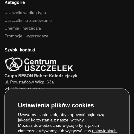
Kategorie
Uszczelki według typu
Uszczelki na zamówienie
Chemia i narzedzia
Promocje i wyprzedaże
Szybki kontakt
Grupa BESON Robert Kołodziejczyk
ul. Powstańców Wlkp. 63a
64-111 Lipno (wlkp.)
Skontaktuj się z nami:
Tel.:
693 800 022
Tel.:
660 525 823
Używamy ciasteczek, aby zapewnić najlepszą
jakość korzystania z naszej witryny.
E-mail:
info@centrumuszczelek.pl
Możesz dowiedzieć się więcej o tym, jakich
ciasteczek używamy, lub wyłączyć je w
ustawieniach