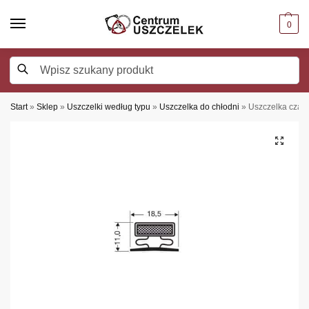
0
Szukaj
Start
»
Sklep
»
Uszczelki według typu
»
Uszczelka do chłodni
»
Uszczelka czarn