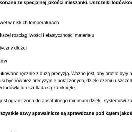
ykonane ze specjalnej jakości mieszanki. Uszczelki lodówk
awet w niskich temperaturach
kszej rozciągliwości i elastyczności materiału
styczny dłużej
ków
ukowane ręcznie z dużą precyzją. Ważne jest, aby profile były
 musi być również precyzyjnie połączonych, dzięki czemu uszczel
i lodówki lub szuflada są zamknięte.
est ograniczona do absolutnego minimum dzięki systemowi za
zystkie szwy spawalnicze są sprawdzane pod kątem jakośc