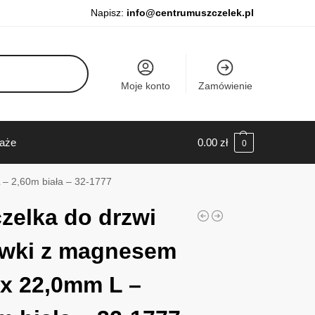
Napisz:
info@centrumuszczelek.pl
Moje konto
Zamówienie
daże
0.00
zł
0
 – 2,60m biała – 32-1777
zelka do drzwi
wki z magnesem
 x 22,0mm L –