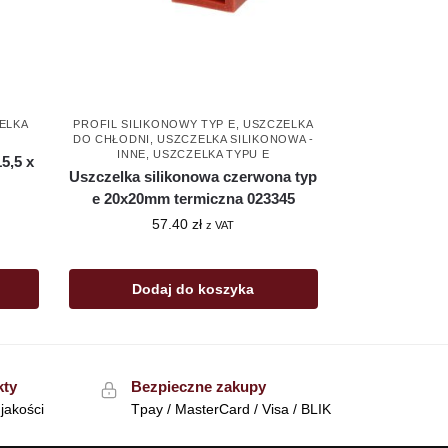
ELKA
PROFIL SILIKONOWY TYP E
,
USZCZELKA
DO CHŁODNI
,
USZCZELKA SILIKONOWA -
INNE
,
USZCZELKA TYPU E
5,5 x
Uszczelka silikonowa czerwona typ
e 20x20mm termiczna 023345
57.40
zł
z VAT
Dodaj do koszyka
kty
Bezpieczne zakupy
jakości
Tpay / MasterCard / Visa / BLIK