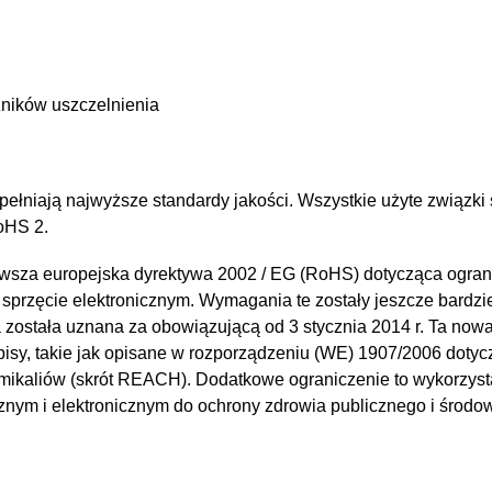
ników uszczelnienia
pełniają najwyższe standardy jakości. Wszystkie użyte związki 
RoHS 2.
rwsza europejska dyrektywa 2002 / EG (RoHS) dotycząca ogran
sprzęcie elektronicznym. Wymagania te zostały jeszcze bardzie
a została uznana za obowiązującą od 3 stycznia 2014 r. Ta now
sy, takie jak opisane w rozporządzeniu (WE) 1907/2006 dotyczą
hemikaliów (skrót REACH). Dodatkowe ograniczenie to wykorzys
cznym i elektronicznym do ochrony zdrowia publicznego i środo