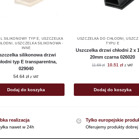
L SILIKONOWY TYP E
,
USZCZELKA
USZCZELKA DO CHŁODNI
,
USZCZ
HŁODNI
,
USZCZELKA SILIKONOWA -
TYPU E
INNE
Uszczelka drzwi chłodni 2 x 1
szczelka silikonowa drzwi
20mm czarna 026020
łodni typ E transparentna,
10.51
zł
11.68
zł
z VAT
029040
54.64
zł
z VAT
Dodaj do koszyka
Dodaj do koszyka
bka realizacja
Tylko europejskie produ
yłka nawet w 24h
Oferujemy produkty dobrej 