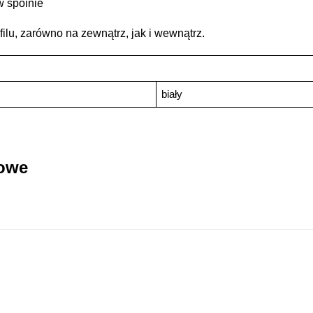
w spoinie
filu, zarówno na zewnątrz, jak i wewnątrz.
biały
kowe