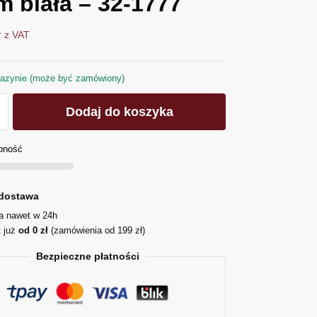
m biała – 32-1777
ł
z VAT
azynie (może być zamówiony)
Dodaj do koszyka
pność
dostawa
ja nawet w 24h
t już
od 0 zł
(zamówienia od 199 zł)
Bezpieczne płatności