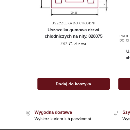
USZCZELKA DO CHŁODNI
Uszczelka gumowa drzwi
chłodniczych na nity, 028075
PROFI
DO C
247.71
zł
z VAT
U
ch
Dodaj do koszyka
Wygodna dostawa
Szy
Wybierz kuriera lub paczkomat
Wys