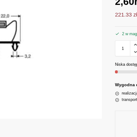
2,60
221.33
z
2 w mag
Niska dostę
Wygodna 
realizac
transpor