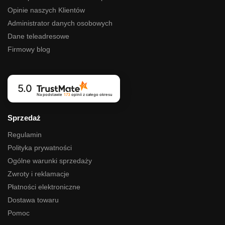
Opinie naszych Klientów
Administrator danych osobowych
Dane teleadresowe
Firmowy blog
5.0
Na podstawie
173
opinii
z całego okresu
Sprzedaż
Regulamin
Polityka prywatności
Ogólne warunki sprzedaży
Zwroty i reklamacje
Płatności elektroniczne
Dostawa towaru
Pomoc