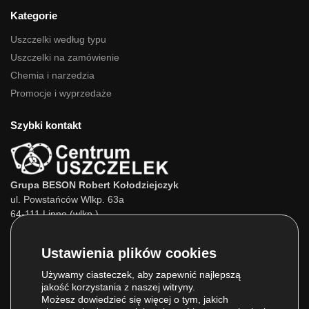
Kategorie
Uszczelki według typu
Uszczelki na zamówienie
Chemia i narzedzia
Promocje i wyprzedaże
Szybki kontakt
Grupa BESON Robert Kołodziejczyk
ul. Powstańców Wlkp. 63a
64-111 Lipno (wlkp.)
Skontaktuj się z nami:
Tel.:
693 800 022
Tel.:
660 525 823
Używamy ciasteczek, aby zapewnić najlepszą
jakość korzystania z naszej witryny.
E-mail:
info@centrumuszczelek.pl
Możesz dowiedzieć się więcej o tym, jakich