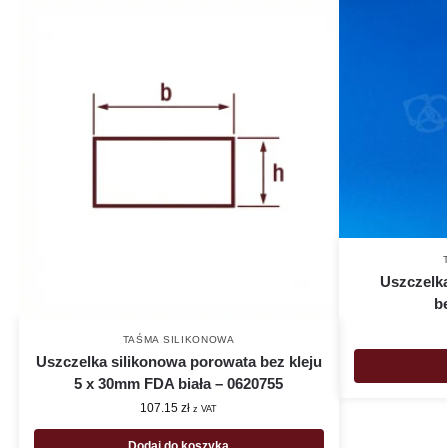
Uszczelka
b
TAŚMA SILIKONOWA
Uszczelka silikonowa porowata bez kleju
5 x 30mm FDA biała – 0620755
107.15
zł
z VAT
Dodaj do koszyka