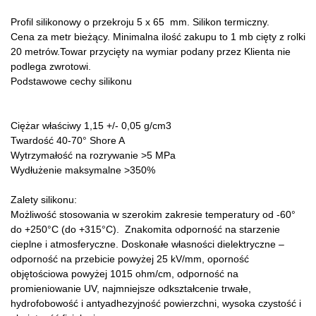
Profil silikonowy o przekroju 5 x 65 mm. Silikon termiczny.
Cena za metr bieżący. Minimalna ilość zakupu to 1 mb cięty z rolki
20 metrów.Towar przycięty na wymiar podany przez Klienta nie
podlega zwrotowi.
Podstawowe cechy silikonu
Ciężar właściwy
1,15 +/- 0,05 g/cm3
Twardość
40-70° Shore A
Wytrzymałość na rozrywanie
>5 MPa
Wydłużenie maksymalne
>350%
Zalety silikonu:
Możliwość stosowania w szerokim zakresie temperatury od -60°
do +250°C (do +315°C). Znakomita odporność na starzenie
cieplne i atmosferyczne. Doskonałe własności dielektryczne –
odporność na przebicie powyżej 25 kV/mm, oporność
objętościowa powyżej 1015 ohm/cm, odporność na
promieniowanie UV, najmniejsze odkształcenie trwałe,
hydrofobowość i antyadhezyjność powierzchni, wysoka czystość i