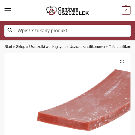
0
Szukaj
Start
»
Sklep
»
Uszczelki według typu
»
Uszczelka silikonowa
»
Taśma silikono