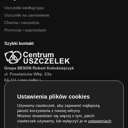
Uszczelki według typu
Uszczelki na zamówienie
Chemia i narzedzia
Promocje i wyprzedaże
Szybki kontakt
Grupa BESON Robert Kołodziejczyk
ul. Powstańców Wlkp. 63a
64-111 Lipno (wlkp.)
Skontaktuj się z nami:
Tel.:
693 800 022
Tel.:
660 525 823
Używamy ciasteczek, aby zapewnić najlepszą
jakość korzystania z naszej witryny.
E-mail:
info@centrumuszczelek.pl
Możesz dowiedzieć się więcej o tym, jakich
ciasteczek używamy, lub wyłączyć je w
ustawieniach
.