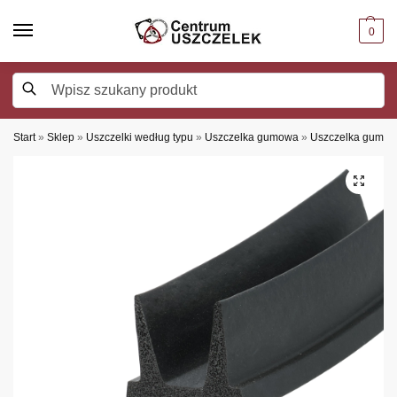
0
Szukaj
Start
»
Sklep
»
Uszczelki według typu
»
Uszczelka gumowa
»
Uszczelka gumowa