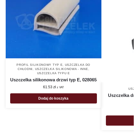
PROFIL SILIKONOWY TYP E
,
USZCZELKA DO
CHŁODNI
,
USZCZELKA SILIKONOWA - INNE
,
USZCZELKA TYPU E
Uszczelka silikonowa drzwi typ E, 028065
61.53
zł
z VAT
US
Uszczelka dr
Dodaj do koszyka