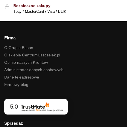
Bezpieczne zakupy
Tpay / MasterCard / Visa / BLIK
Firma
O Grupie Beson
O sklepie CentrumUszczelek.pl
Opinie naszych Klientów
Administrator danych osobowych
Dane teleadresowe
Firmowy blog
5.0
Na podstawie
173
opinii
z całego okresu
Sprzedaż