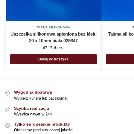
TAŚMA SILIKONOWA
Uszczelka silikonowa spieniona bez kleju
Taśma siliko
20 x 10mm biała 029347
67.17
zł
z VAT
Dodaj do koszyka
Wygodna dostawa
Wybierz kuriera lub paczkomat
Szybka realizacja
Wysyłka nawet w 24h
Tylko europejskie produkty
Oferujemy produkty dobrej jakości