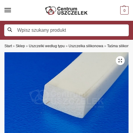
0
Szukaj
Start
»
Sklep
»
Uszczelki według typu
»
Uszczelka silikonowa
»
Taśma silikono