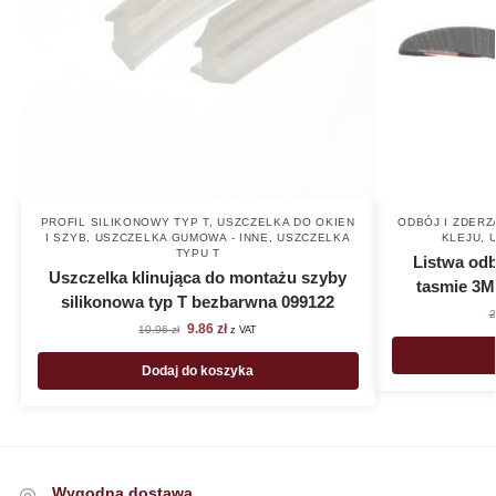
PROFIL SILIKONOWY TYP T
,
USZCZELKA DO OKIEN
ODBÓJ I ZDER
I SZYB
,
USZCZELKA GUMOWA - INNE
,
USZCZELKA
KLEJU
,
TYPU T
Listwa od
Uszczelka klinująca do montażu szyby
tasmie 3M
silikonowa typ T bezbarwna 099122
2
9.86
zł
10.96
zł
z VAT
Dodaj do koszyka
Wygodna dostawa