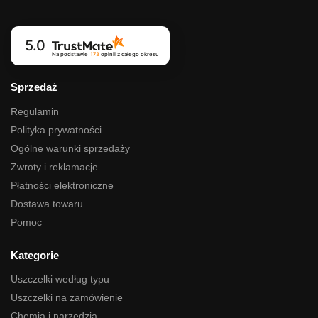
5.0
Na podstawie
173
opinii
z całego okresu
Sprzedaż
Regulamin
Polityka prywatności
Ogólne warunki sprzedaży
Zwroty i reklamacje
Płatności elektroniczne
Dostawa towaru
Pomoc
Kategorie
Uszczelki według typu
Uszczelki na zamówienie
Chemia i narzedzia