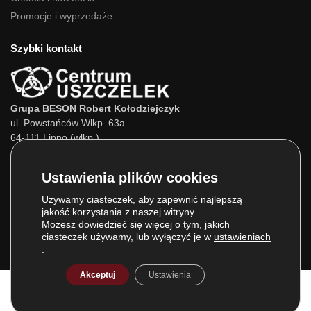
Promocje i wyprzedaże
Szybki kontakt
Grupa BESON Robert Kołodziejczyk
ul. Powstańców Wlkp. 63a
64-111 Lipno (wlkp.)
Skontaktuj się z nami:
Tel.:
693 800 022
Tel.:
660 525 823
Używamy ciasteczek, aby zapewnić najlepszą
jakość korzystania z naszej witryny.
E-mail:
info@centrumuszczelek.pl
Możesz dowiedzieć się więcej o tym, jakich
ciasteczek używamy, lub wyłączyć je w
ustawieniach
.
Akceptuj
Ustawienia
© Grupa BESON 2025. Wszelkie prawa zastrzeżone.