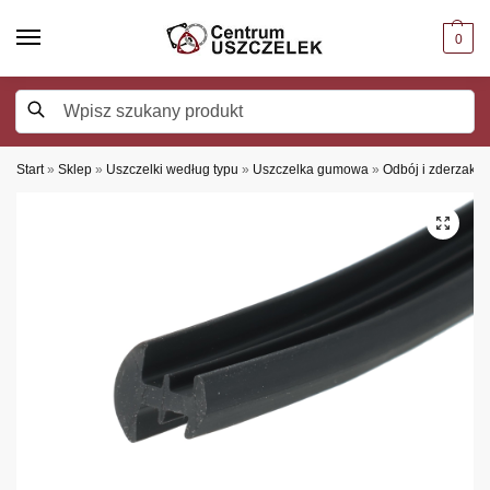
0
Szukaj
Start
»
Sklep
»
Uszczelki według typu
»
Uszczelka gumowa
»
Odbój i zderzak 