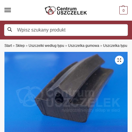
0
Szukaj
Start
»
Sklep
»
Uszczelki według typu
»
Uszczelka gumowa
»
Uszczelka typu T