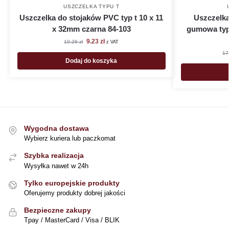
USZCZELKA TYPU T
Uszczelka do stojaków PVC typ t 10 x 11
Uszczelk
x 32mm czarna 84-103
gumowa typ
9.23
zł
10.26
zł
z VAT
17
Dodaj do koszyka
Wygodna dostawa
Wybierz kuriera lub paczkomat
Szybka realizacja
Wysyłka nawet w 24h
Tylko europejskie produkty
Oferujemy produkty dobrej jakości
Bezpieczne zakupy
Tpay / MasterCard / Visa / BLIK