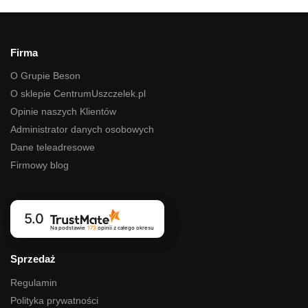
Firma
O Grupie Beson
O sklepie CentrumUszczelek.pl
Opinie naszych Klientów
Administrator danych osobowych
Dane teleadresowe
Firmowy blog
5.0
Na podstawie
173
opinii
z całego okresu
Sprzedaż
Regulamin
Polityka prywatności