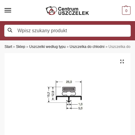
0
Szukaj
Start
»
Sklep
»
Uszczelki według typu
»
Uszczelka do chłodni
»
Uszczelka do dr