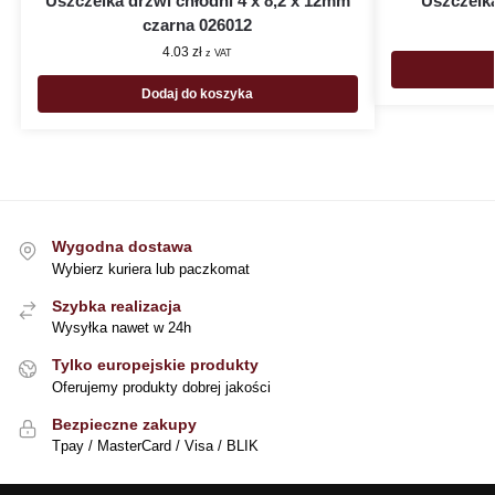
Uszczelka drzwi chłodni 4 x 8,2 x 12mm
Uszczelka
czarna 026012
4.03
zł
z VAT
Dodaj do koszyka
Wygodna dostawa
Wybierz kuriera lub paczkomat
Szybka realizacja
Wysyłka nawet w 24h
Tylko europejskie produkty
Oferujemy produkty dobrej jakości
Bezpieczne zakupy
Tpay / MasterCard / Visa / BLIK