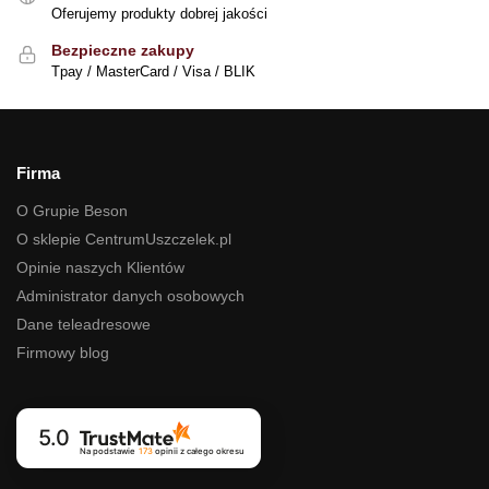
Oferujemy produkty dobrej jakości
Bezpieczne zakupy
Tpay / MasterCard / Visa / BLIK
Firma
O Grupie Beson
O sklepie CentrumUszczelek.pl
Opinie naszych Klientów
Administrator danych osobowych
Dane teleadresowe
Firmowy blog
5.0
Na podstawie
173
opinii
z całego okresu