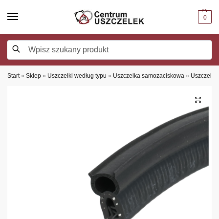
0
Szukaj
Start
»
Sklep
»
Uszczelki według typu
»
Uszczelka samozaciskowa
»
Uszczelk