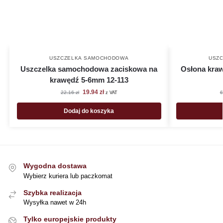
USZCZELKA SAMOCHODOWA
USZ
Uszczelka samochodowa zaciskowa na
Osłona kra
krawędź 5-6mm 12-113
19.94
zł
22.16
zł
6
z VAT
Dodaj do koszyka
Wygodna dostawa
Wybierz kuriera lub paczkomat
Szybka realizacja
Wysyłka nawet w 24h
Tylko europejskie produkty