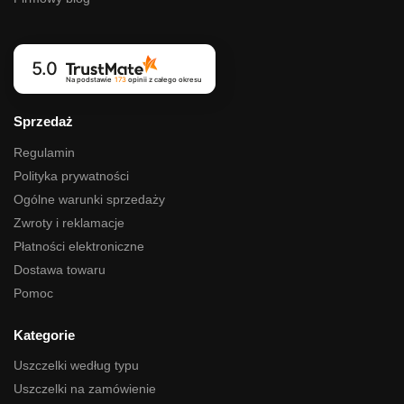
5.0
Na podstawie
173
opinii
z całego okresu
Sprzedaż
Regulamin
Polityka prywatności
Ogólne warunki sprzedaży
Zwroty i reklamacje
Płatności elektroniczne
Dostawa towaru
Pomoc
Kategorie
Uszczelki według typu
Uszczelki na zamówienie