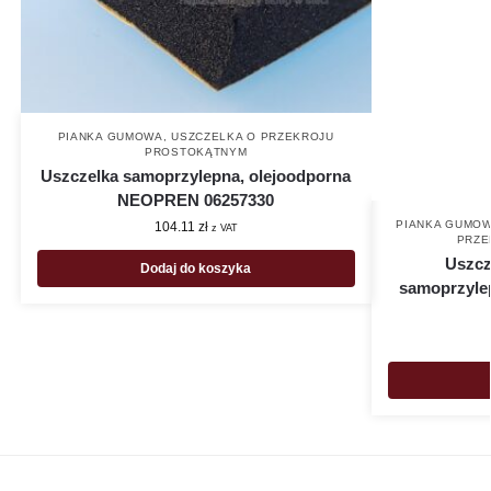
PIANKA GUMOWA
,
USZCZELKA O PRZEKROJU
PROSTOKĄTNYM
Uszczelka samoprzylepna, olejoodporna
NEOPREN 06257330
PIANKA GUMO
104.11
zł
z VAT
PRZE
Uszcz
Dodaj do koszyka
samoprzyle