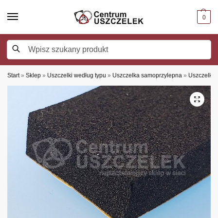
0
Szukaj
Start
»
Sklep
»
Uszczelki według typu
»
Uszczelka samoprzylepna
»
Uszczelka 