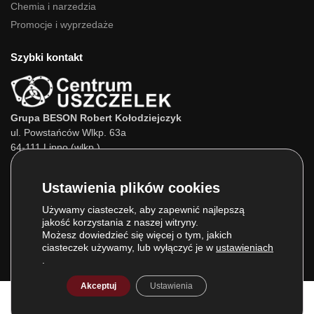
Chemia i narzedzia
Promocje i wyprzedaże
Szybki kontakt
Grupa BESON Robert Kołodziejczyk
ul. Powstańców Wlkp. 63a
64-111 Lipno (wlkp.)
Skontaktuj się z nami:
Tel.:
693 800 022
Tel.:
660 525 823
Używamy ciasteczek, aby zapewnić najlepszą
jakość korzystania z naszej witryny.
E-mail:
info@centrumuszczelek.pl
Możesz dowiedzieć się więcej o tym, jakich
ciasteczek używamy, lub wyłączyć je w
ustawieniach
.
Akceptuj
Ustawienia
© Grupa BESON 2025. Wszelkie prawa zastrzeżone.