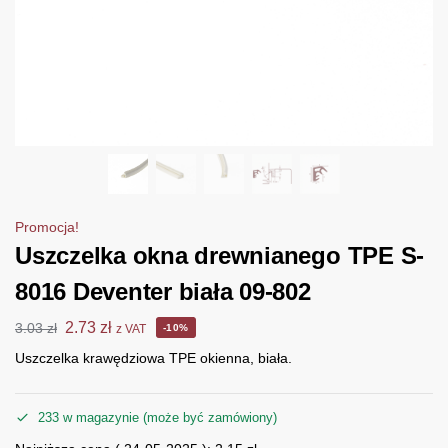
Promocja!
Uszczelka okna drewnianego TPE S-
8016 Deventer biała 09-802
2.73
zł
3.03
zł
z VAT
-10%
Uszczelka krawędziowa TPE okienna, biała.
233 w magazynie (może być zamówiony)