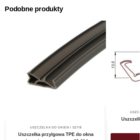
Podobne produkty
USZC
Uszczelk
USZCZELKA DO OKIEN I SZYB
Uszczelka przylgowa TPE do okna