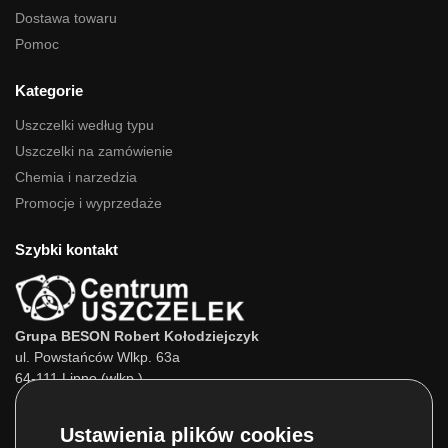
Dostawa towaru
Pomoc
Kategorie
Uszczelki według typu
Uszczelki na zamówienie
Chemia i narzedzia
Promocje i wyprzedaże
Szybki kontakt
Grupa BESON Robert Kołodziejczyk
ul. Powstańców Wlkp. 63a
64-111 Lipno (wlkp.)
Skontaktuj się z nami:
Tel.:
693 800 022