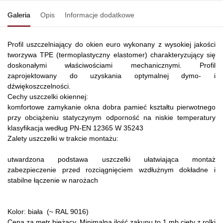
Galeria
Opis
Informacje dodatkowe
Profil uszczelniający do okien euro wykonany z wysokiej jakości
tworzywa TPE (termoplastyczny elastomer) charakteryzujący się
doskonałymi właściwościami mechanicznymi. Profil
zaprojektowany do uzyskania optymalnej dymo- i
dźwiękoszczelności.
Cechy uszczelki okiennej:
komfortowe zamykanie okna dobra pamieć kształtu pierwotnego
przy obciążeniu statyczynym odporność na niskie temperatury
klasyfikacja według PN-EN 12365 W 35243
Zalety uszczelki w trakcie montażu:
utwardzona podstawa uszczelki ułatwiająca montaż
zabezpieczenie przed rozciągnięciem wzdłużnym dokładne i
stabilne łączenie w narożach
Kolor: biała (~ RAL 9016)
Cena za metr bieżący. Minimalna ilość zakupu to 1 mb cięty z rolki