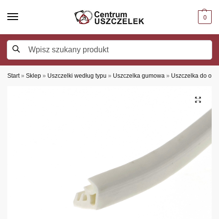
0
Szukaj
Start
»
Sklep
»
Uszczelki według typu
»
Uszczelka gumowa
»
Uszczelka do okie