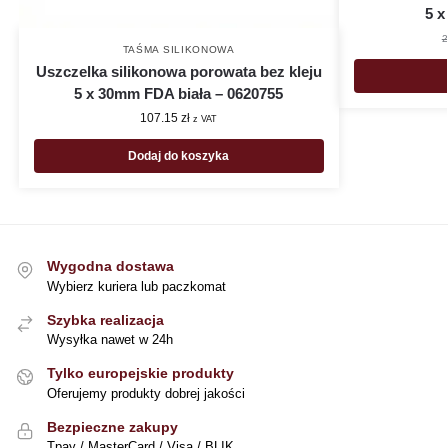
5 x
2
TAŚMA SILIKONOWA
Uszczelka silikonowa porowata bez kleju
5 x 30mm FDA biała – 0620755
107.15
zł
z VAT
Dodaj do koszyka
Wygodna dostawa
Wybierz kuriera lub paczkomat
Szybka realizacja
Wysyłka nawet w 24h
Tylko europejskie produkty
Oferujemy produkty dobrej jakości
Bezpieczne zakupy
Tpay / MasterCard / Visa / BLIK