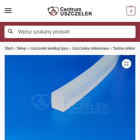
0
Szukaj
Start
»
Sklep
»
Uszczelki według typu
»
Uszczelka silikonowa
»
Taśma silikono