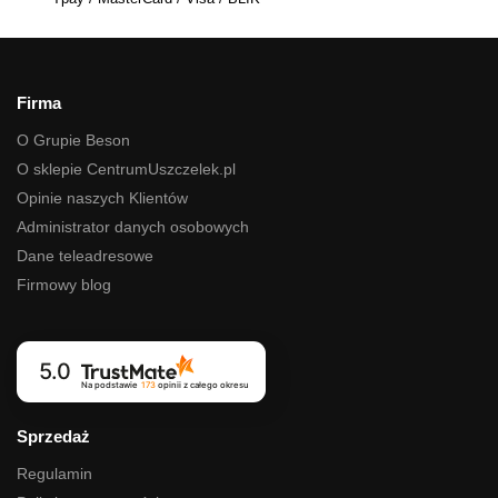
Firma
O Grupie Beson
O sklepie CentrumUszczelek.pl
Opinie naszych Klientów
Administrator danych osobowych
Dane teleadresowe
Firmowy blog
5.0
Na podstawie
173
opinii
z całego okresu
Sprzedaż
Regulamin