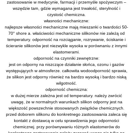
zastosowanie w medycynie, farmacji i przemyśle spożywczym –
wszędzie tam, gdzie wymagana jest trwałość, sterylność i
czystość chemiczna.
własności mechaniczne:
najlepsze własności mechaniczne mają mieszanki o twardości 50-
70° shore a. właściwości mechaniczne silikonów nie zależą od
temperatury. odporność na rozciąganie, rozrywanie, ściskanie i
ścieranie silikonów jest niezwykle wysoka w porównaniu z innymi
elastomerami.
odporność na czynniki zewnętrzne:
jest on odporny na niszczące działanie słońca, ozonu i gazów
występujących w atmosferze. całkowita wodoodporność sprawia,
że silikon jest odporny również na bardzo wysoką i bardzo niską
wilgotność.
odporność chemiczna:
w dużej mierze zależna jest od temperatury. należy zwrócić
uwagę, że w normalnych warunkach silikon odporny jest na
większość powszechnie stosowanych związków chemicznych.
przed doborem silikonu do konkretnego zastosowania zaleca się
kontakt z dostawcą w celu sprawdzenia jego odporności
chemicznej. przy porównywaniu różnych elastomerów do