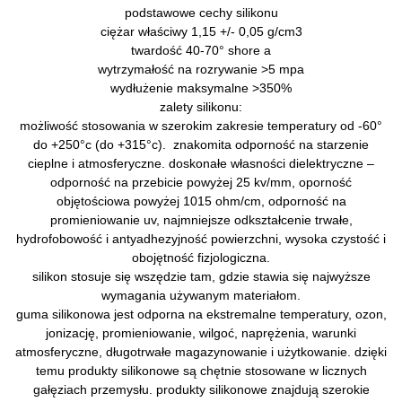
podstawowe cechy silikonu
ciężar właściwy
1,15 +/- 0,05 g/cm3
twardość
40-70° shore a
wytrzymałość na rozrywanie
>5 mpa
wydłużenie maksymalne
>350%
zalety silikonu:
możliwość stosowania w szerokim zakresie temperatury od -60°
do +250°c (do +315°c). znakomita odporność na starzenie
cieplne i atmosferyczne. doskonałe własności dielektryczne –
odporność na przebicie powyżej 25 kv/mm, oporność
objętościowa powyżej 1015 ohm/cm, odporność na
promieniowanie uv, najmniejsze odkształcenie trwałe,
hydrofobowość i antyadhezyjność powierzchni, wysoka czystość i
obojętność fizjologiczna.
silikon stosuje się wszędzie tam, gdzie stawia się najwyższe
wymagania używanym materiałom.
guma silikonowa jest odporna na ekstremalne temperatury, ozon,
jonizację, promieniowanie, wilgoć, naprężenia, warunki
atmosferyczne, długotrwałe magazynowanie i użytkowanie. dzięki
temu produkty silikonowe są chętnie stosowane w licznych
gałęziach przemysłu. produkty silikonowe znajdują szerokie