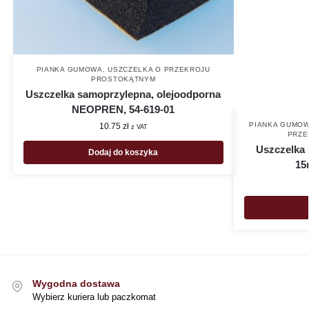
PIANKA GUMOWA
,
USZCZELKA O PRZEKROJU
PROSTOKĄTNYM
Uszczelka samoprzylepna, olejoodporna
NEOPREN, 54-619-01
PIANKA GUMO
10.75
zł
z VAT
PRZE
Uszczelka 
Dodaj do koszyka
15
Wygodna dostawa
Wybierz kuriera lub paczkomat