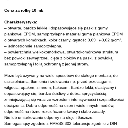
Cena za rolkę 10 mb.
Charakterystyka:
– otwarte, bardzo lekkie i dopasowujące się paski z gumy
piankowej EPDM, samoprzylepne materiał guma piankowa EPDM
o otwartych komórkach, kolor czarny, gęstość 0,09 +/-0,02 g/cm³,
– jednostronnie samoprzylepna,
– powierzchnia wielkokomórkowa, otwartokomórkowa struktura
bez powłoki zewnętrznej, cięte z bloków na paski, z powłoką
samoprzylepną i folią ochronną z jednej strony.
Może być używany na wiele sposobów do stałego montażu, do
uszczelniania, tłumienia i izolowania np. przed przeciągami,
wilgocią, upałem, zimnem, hałasem. Bardzo lekki, elastyczny i
dopasowujący się, bardzo ściśliwy z dobrą sprężystością,
zmniejszającą się wraz ze wzrostem intensywności i częstotliwości
obciążenia. Dobra odporność na ozon i wiele innych mediów,
odporność na różne rozcieńczone kwasy i słabe zasady.
Nie lub umiarkowanie odporny na oleje i tłuszcze.
Samogasnący zgodnie z FMVSS 302 tolerancje zgodnie z DIN